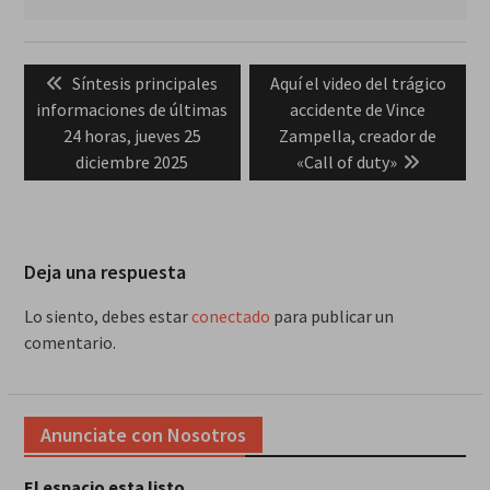
Navegación
Previous
Next
Síntesis principales
Aquí el video del trágico
de
post:
post:
informaciones de últimas
accidente de Vince
entradas
24 horas, jueves 25
Zampella, creador de
diciembre 2025
«Call of duty»
Deja una respuesta
Lo siento, debes estar
conectado
para publicar un
comentario.
Anunciate con Nosotros
El espacio esta listo