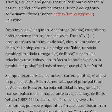
Trump, a quien alabó por sus “esfuerzos” para alcanzar la
paz en la prácticamente derrotada Ucrania del agónico
comediante
jázaro
(Khazar;
https://bit.ly/3QqemJr
)
Zelensky.
Después de revelar que en “Anchorage (Alaska) coincidimos
prácticamente con las propuestas de Trump” y “(…)
aceptamos sus propuestas de paz”, elogió al presidente
chino, Xi Jinping, como “un amigo confiable, un socio
estable y un aliado (¡mega-sic!) de Rusia” cuando “las
relaciones ruso-chinas son un factor importante para la
estabilidad global”. ¡Ni más ni menos que el G-3 de Putin!
Siempre recordaré que, durante su carrera política, el ahora
ex presidente Joe Biden comentaba que el principal talón
de Aquiles de Rusia era su baja natalidad demográfica, lo
cual se abultó mucho más durante la etapa aciaga de Boris
Yeltsin (1992-1999), que coincidió con una grave crisis
económica, pobreza e hiperinflación que desembocaron en
un colapso demográfico conocido como “cruz rusa” o