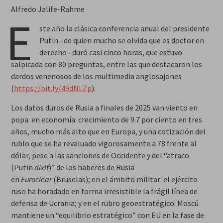
Alfredo Jalife-Rahme
E
ste año la clásica conferencia anual del presidente
Putin –de quien mucho se olvida que es doctor en
derecho– duró casi cinco horas, que estuvo
salpicada con 80 preguntas, entre las que destacaron los
dardos venenosos de los multimedia anglosajones
(
https://bit.ly/49dNLZp
).
Los datos duros de Rusia a finales de 2025 van viento en
popa: en economía: crecimiento de 9.7 por ciento en tres
años, mucho más alto que en Europa, y una cotización del
rublo que se ha revaluado vigorosamente a 78 frente al
dólar, pese a las sanciones de Occidente y del “atraco
(Putin
dixit
)” de los haberes de Rusia
en
Euroclear
(Bruselas); en el ámbito militar: el ejército
ruso ha horadado en forma irresistible la frágil línea de
defensa de Ucrania; y en el rubro geoestratégico: Moscú
mantiene un “equilibrio estratégico” con EU en la fase de