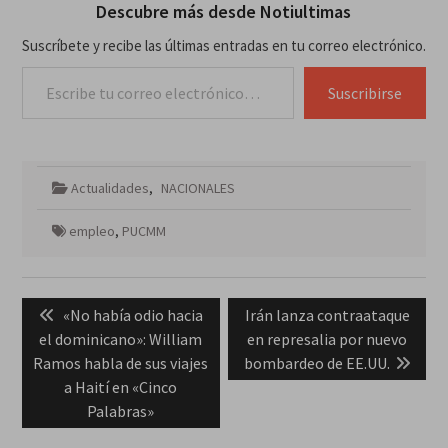
Descubre más desde Notiultimas
Suscríbete y recibe las últimas entradas en tu correo electrónico.
Escribe tu correo electrónico…
Suscribirse
Actualidades
,
NACIONALES
empleo
,
PUCMM
Navegación
Previous
Next
«No había odio hacia
Irán lanza contraataque
de
post:
post:
el dominicano»: William
en represalia por nuevo
entradas
Ramos habla de sus viajes
bombardeo de EE.UU.
a Haití en «Cinco
Palabras»