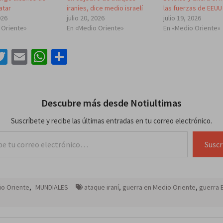
atar
iraníes, dice medio israelí
las fuerzas de EEUU
026
julio 20, 2026
julio 19, 2026
 Oriente»
En «Medio Oriente»
En «Medio Oriente»
acebook
Twitter
Email
WhatsApp
Compartir
Descubre más desde Notiultimas
Suscríbete y recibe las últimas entradas en tu correo electrónico.
lectrónico…
Suscr
o Oriente
,
MUNDIALES
ataque iraní
,
guerra en Medio Oriente
,
guerra 