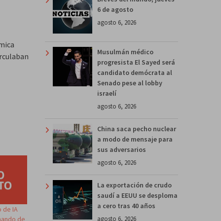
6 de agosto
agosto 6, 2026
ámica
Musulmán médico
rculaban
progresista El Sayed será
candidato demócrata al
Senado pese al lobby
israelí
agosto 6, 2026
China saca pecho nuclear
a modo de mensaje para
sus adversarios
agosto 6, 2026
La exportación de crudo
saudí a EEUU se desploma
a cero tras 40 años
o de IA
agosto 6, 2026
 mando de