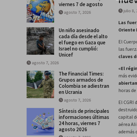
viernes 7 de agosto
últimas 24 horas, viernes 7 ago
julio 8,
agosto 7, 2026
2026
Las fuer
Oriente 
Un niño asesinado
cada día desde el alto
El Cuerp
el fuego en Gaza que
Israel no cumplió:
las fuer
Unicef
claves d
agosto 7, 2026
«El régi
The Financial Times:
más evid
Grupos armados de
abiertam
Colombia se adiestran
horas de
en Ucrania
agosto 7, 2026
El CGRI 
destruid
Síntesis de principales
informaciones últimas
capital 
24 horas, viernes 7
aérea Al
agosto 2026
además d