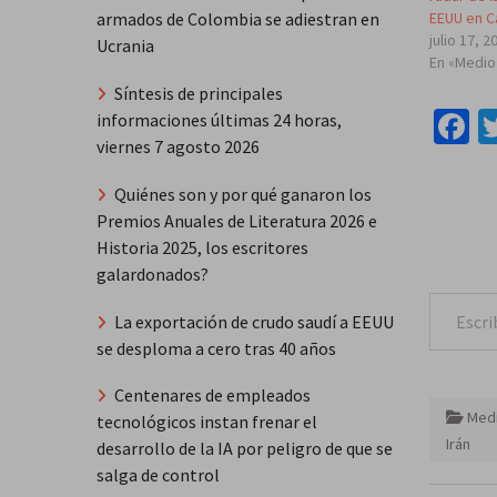
armados de Colombia se adiestran en
EEUU en C
julio 17, 2
Ucrania
En «Medio
Síntesis de principales
F
informaciones últimas 24 horas,
viernes 7 agosto 2026
Quiénes son y por qué ganaron los
Premios Anuales de Literatura 2026 e
Historia 2025, los escritores
galardonados?
Escribe tu correo e
La exportación de crudo saudí a EEUU
se desploma a cero tras 40 años
Centenares de empleados
Medi
tecnológicos instan frenar el
Irán
desarrollo de la IA por peligro de que se
salga de control