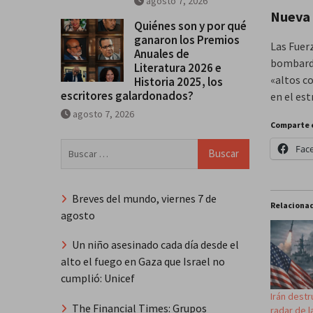
agosto 7, 2026
Nueva
Quiénes son y por qué
ganaron los Premios
Las Fuer
Anuales de
bombarde
Literatura 2026 e
«altos c
Historia 2025, los
escritores galardonados?
en el es
agosto 7, 2026
Comparte 
Buscar:
Fac
Breves del mundo, viernes 7 de
Relaciona
agosto
Un niño asesinado cada día desde el
alto el fuego en Gaza que Israel no
cumplió: Unicef
Irán dest
The Financial Times: Grupos
radar de 