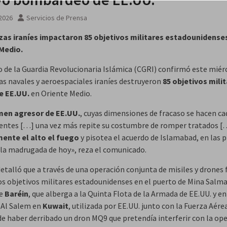
sto
 2026
Servicios de Prensa
zas iraníes impactaron 85 objetivos militares estadounidense
Medio.
o de la Guardia Revolucionaria Islámica (CGRI) confirmó este miér
zas navales y aeroespaciales iraníes destruyeron
85 objetivos mili
e EE.UU.
en Oriente Medio.
men agresor de EE.UU.
, cuyas dimensiones de fracaso se hacen ca
entes […] una vez más repite su costumbre de romper tratados 
ente el alto el fuego
y pisotea el acuerdo de Islamabad, en las 
 la madrugada de hoy», reza el comunicado.
detalló que a través de una operación conjunta de misiles y drones
os objetivos militares estadounidenses en el puerto de Mina Salma
de
Baréin
, que alberga a la Quinta Flota de la Armada de EE.UU. y en
i Al Salem en
Kuwait
, utilizada por EE.UU. junto con la Fuerza Aére
e haber derribado un dron MQ9 que pretendía interferir con la ope