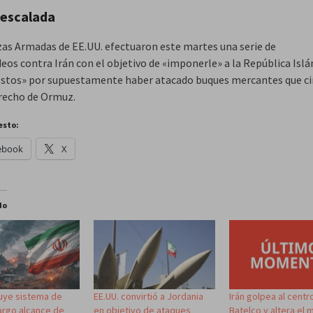
 escalada
zas Armadas de EE.UU. efectuaron este martes una serie de
os contra Irán con el objetivo de «imponerle» a la República Isl
ostos» por supuestamente haber atacado buques mercantes que ci
trecho de Ormuz.
esto:
ebook
X
do
ruye sistema de
EE.UU. convirtió a Jordania
Irán golpea al centr
largo alcance de
en objetivo de ataques
Batelco y altera el