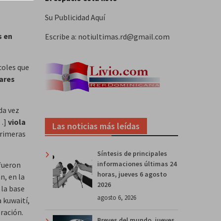
Su Publicidad Aquí
s en
Escribe a: notiultimas.rd@gmail.com
coles que
tares
da vez
[…]
viola
Las noticias más leídas
primeras
Síntesis de principales
informaciones últimas 24
 fueron
horas, jueves 6 agosto
n, en la
2026
 la base
agosto 6, 2026
a kuwaití,
ración.
Breves del mundo, jueves