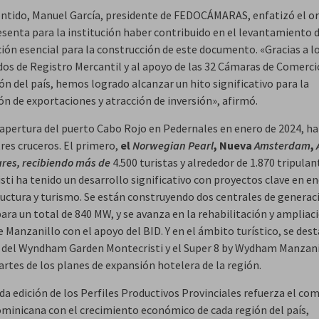
entido, Manuel García, presidente de FEDOCÁMARAS, enfatizó el o
esenta para la institución haber contribuido en el levantamiento d
ión esencial para la construcción de este documento. «Gracias a l
ados de Registro Mercantil y al apoyo de las 32 Cámaras de Comerci
ón del país, hemos logrado alcanzar un hito significativo para la
n de exportaciones y atracción de inversión», afirmó.
 apertura del puerto Cabo Rojo en Pedernales en enero de 2024, h
res cruceros. El primero,
el
Norwegian Pearl
, Nueva
Amsterdam
,
ares, recibiendo más de
4.500 turistas y alrededor de 1.870 tripulan
ti ha tenido un desarrollo significativo con proyectos clave en en
ructura y turismo. Se están construyendo dos centrales de generac
ara un total de 840 MW, y se avanza en la rehabilitación y ampliac
 Manzanillo con el apoyo del BID. Y en el ámbito turístico, se dest
 del Wyndham Garden Montecristi y el Super 8 by Wydham Manzani
rtes de los planes de expansión hotelera de la región.
da edición de los Perfiles Productivos Provinciales refuerza el c
minicana con el crecimiento económico de cada región del país,