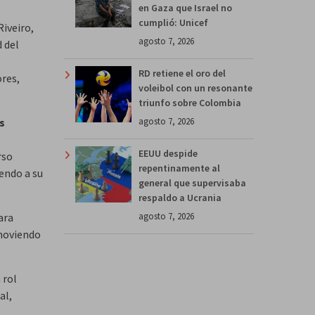
en Gaza que Israel no
cumplió: Unicef
Riveiro,
agosto 7, 2026
 del
RD retiene el oro del
res,
voleibol con un resonante
triunfo sobre Colombia
agosto 7, 2026
s
EEUU despide
rso
repentinamente al
endo a su
general que supervisaba
respaldo a Ucrania
agosto 7, 2026
ara
omoviendo
 rol
al,