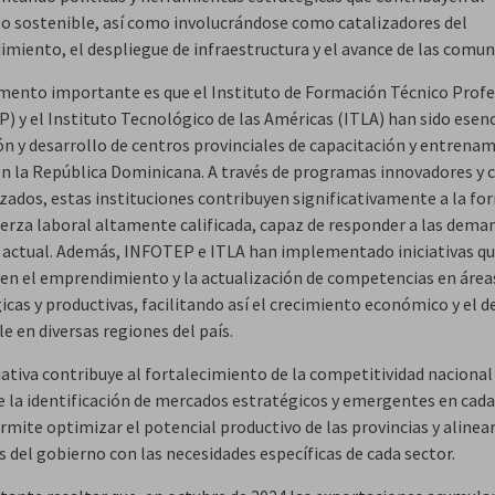
lo sostenible, así como involucrándose como catalizadores del
miento, el despliegue de infraestructura y el avance de las comu
mento importante es que el Instituto de Formación Técnico Profe
) y el Instituto Tecnológico de las Américas (ITLA) han sido esenc
ión y desarrollo de centros provinciales de capacitación y entrena
en la República Dominicana. A través de programas innovadores y 
izados, estas instituciones contribuyen significativamente a la f
uerza laboral altamente calificada, capaz de responder a las dema
actual. Además, INFOTEP e ITLA han implementado iniciativas q
n el emprendimiento y la actualización de competencias en área
cas y productivas, facilitando así el crecimiento económico y el d
e en diversas regiones del país.
iativa contribuye al fortalecimiento de la competitividad nacional
 la identificación de mercados estratégicos y emergentes en cada
rmite optimizar el potencial productivo de las provincias y alinear
s del gobierno con las necesidades específicas de cada sector.