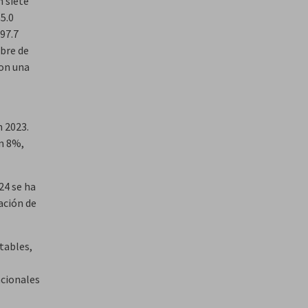
n siete
5.0
97.7
bre de
con una
n 2023.
n 8%,
24 se ha
ación de
tables,
acionales