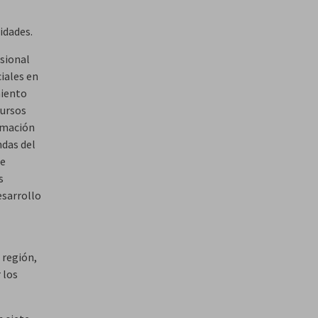
nidades.
sional
iales en
miento
cursos
ormación
ndas del
ue
s
esarrollo
 región,
 los