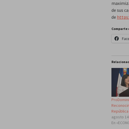
maximiza
de sus c
de
https
Comparte 
Fac
Relaciona
ProDomini
Reconocim
República
agosto 14
En «ECON