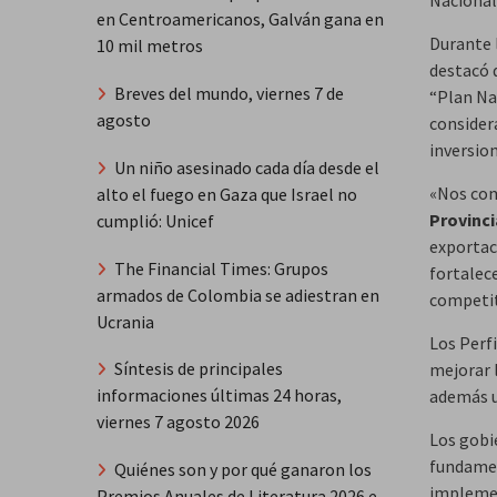
en Centroamericanos, Galván gana en
Durante 
10 mil metros
destacó 
Breves del mundo, viernes 7 de
“Plan Na
agosto
consider
inversion
Un niño asesinado cada día desde el
«Nos com
alto el fuego en Gaza que Israel no
Provinci
cumplió: Unicef
exportaci
The Financial Times: Grupos
fortalec
armados de Colombia se adiestran en
competit
Ucrania
Los Perf
Síntesis de principales
mejorar l
informaciones últimas 24 horas,
además u
viernes 7 agosto 2026
Los gobi
fundament
Quiénes son y por qué ganaron los
implemen
Premios Anuales de Literatura 2026 e