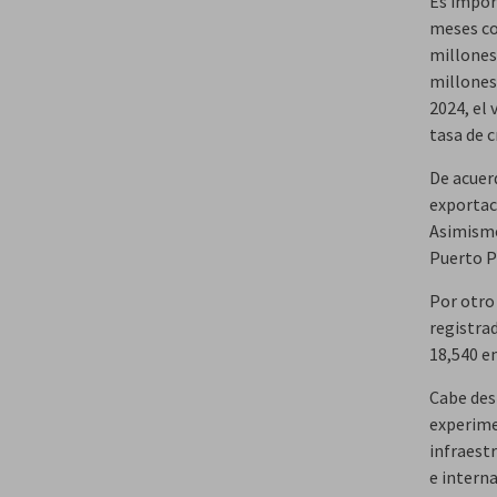
Es impor
meses co
millones
millones
2024, el
tasa de 
De acuerd
exportac
Asimismo
Puerto P
Por otro 
registra
18,540 e
Cabe des
experime
infraest
e intern