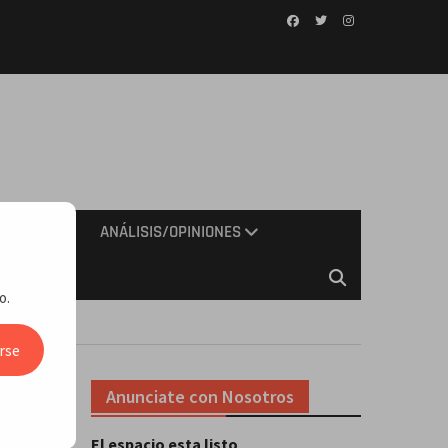
Facebook
Twitter
Instagram
IMIENTO
ANÁLISIS/OPINIONES
o.
mía de RD
rse
Anunciate con Nosotros
r
El espacio esta listo