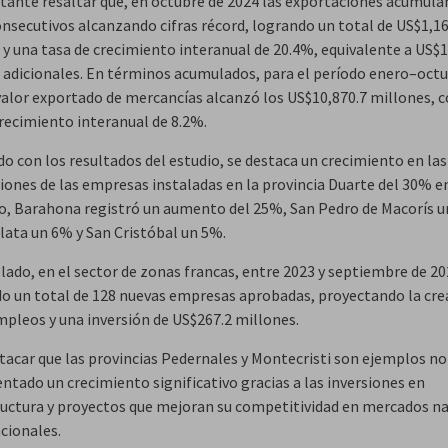
tante resaltar que, en octubre de 2024 las exportaciones acumula
nsecutivos alcanzando cifras récord, logrando un total de US$1,16
 y una tasa de crecimiento interanual de 20.4%, equivalente a US$1
 adicionales. En términos acumulados, para el período enero–octu
 valor exportado de mercancías alcanzó los US$10,870.7 millones, 
crecimiento interanual de 8.2%.
o con los resultados del estudio, se destaca un crecimiento en las
iones de las empresas instaladas en la provincia Duarte del 30% e
, Barahona registró un aumento del 25%, San Pedro de Macorís u
lata un 6% y San Cristóbal un 5%.
lado, en el sector de zonas francas, entre 2023 y septiembre de 20
do un total de 128 nuevas empresas aprobadas, proyectando la cre
mpleos y una inversión de US$267.2 millones.
tacar que las provincias Pedernales y Montecristi son ejemplos no
ntado un crecimiento significativo gracias a las inversiones en
ructura y proyectos que mejoran su competitividad en mercados n
acionales.