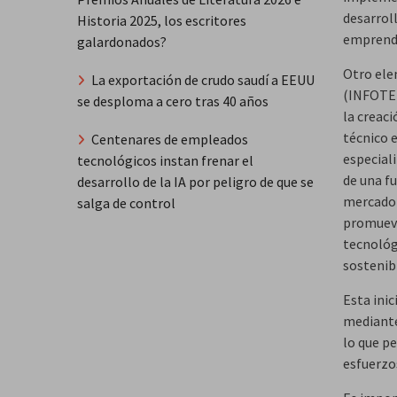
desarrol
Historia 2025, los escritores
emprendi
galardonados?
Otro ele
La exportación de crudo saudí a EEUU
(INFOTEP
se desploma a cero tras 40 años
la creac
técnico 
Centenares de empleados
especial
tecnológicos instan frenar el
de una f
desarrollo de la IA por peligro de que se
mercado 
salga de control
promueve
tecnológi
sostenibl
Esta inic
mediante
lo que pe
esfuerzo