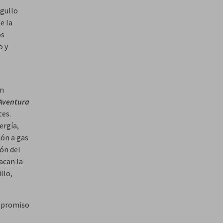
rgullo
e la
os
o y
an
Aventura
tes.
ergía,
ión a gas
ión del
acan la
llo,
ompromiso