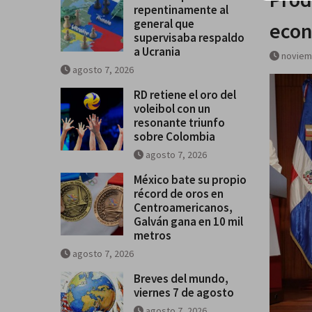
repentinamente al
general que
econ
supervisaba respaldo
a Ucrania
noviem
agosto 7, 2026
RD retiene el oro del
voleibol con un
resonante triunfo
sobre Colombia
agosto 7, 2026
México bate su propio
récord de oros en
Centroamericanos,
Galván gana en 10 mil
metros
agosto 7, 2026
Breves del mundo,
viernes 7 de agosto
agosto 7, 2026