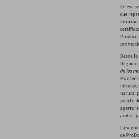
En ese s
que repr
informac
certific
Producci
promoció
Desde la
llegado t
de los m
Montecris
infraest
natural p
puerto de
apertura
ambos pa
La segun
de ProDo