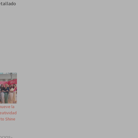
etallado
mueve la
reatividad
 to Shine
OCIOS»