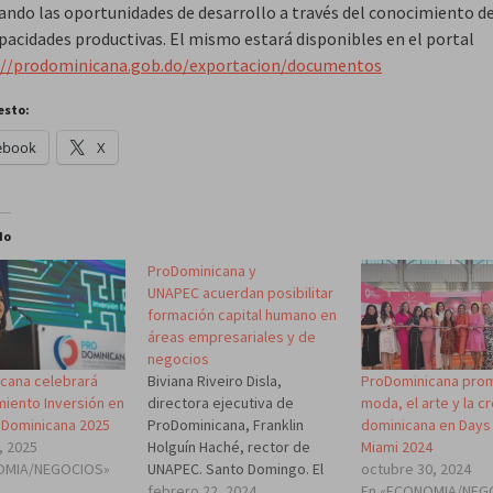
ndo las oportunidades de desarrollo a través del conocimiento d
apacidades productivas. El mismo estará disponibles en el portal
://prodominicana.gob.do/exportacion/documentos
esto:
ebook
X
do
ProDominicana y
UNAPEC acuerdan posibilitar
formación capital humano en
áreas empresariales y de
negocios
cana celebrará
ProDominicana pro
Biviana Riveiro Disla,
iento Inversión en
moda, el arte y la c
directora ejecutiva de
 Dominicana 2025
dominicana en Days
ProDominicana, Franklin
, 2025
Miami 2024
Holguín Haché, rector de
OMIA/NEGOCIOS»
octubre 30, 2024
UNAPEC. Santo Domingo. El
En «ECONOMIA/NEG
Centro de Exportación e
febrero 22, 2024