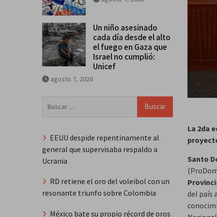
Un niño asesinado
cada día desde el alto
el fuego en Gaza que
Israel no cumplió:
Unicef
agosto 7, 2026
Buscar:
La 2da e
EEUU despide repentinamente al
proyect
general que supervisaba respaldo a
Santo D
Ucrania
(ProDomi
RD retiene el oro del voleibol con un
Provinci
resonante triunfo sobre Colombia
del país 
conocimie
México bate su propio récord de oros
Nacional