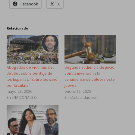
Facebook
X
Relacionado
Abogados de víctimas del
Segunda audiencia de juicio
Jet Set sobre peritaje de
contra inversionista
los Espaillat: “El tiro les salió
canadiense se celebra este
por la culata”
jueves
mayo 28, 2026
enero 22, 2025
En «NACIONALES»
En «Actualidades»