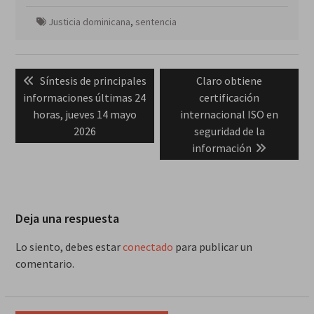
Justicia dominicana
,
sentencia
Navegación
Previous
Next
Síntesis de principales
Claro obtiene
de
post:
post:
informaciones últimas 24
certificación
entradas
horas, jueves 14 mayo
internacional ISO en
2026
seguridad de la
información
Deja una respuesta
Lo siento, debes estar
conectado
para publicar un
comentario.