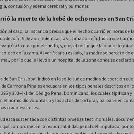
ia, contusión y edema cerebral y pulmonar.
urrió la muerte de la bebé de ocho meses en San Cr
ión al caso, la instancia precisa que el hecho ocurrió en horas de l
a del día 19 de abril mientras la víctima dormía. Indica que Carm
evantó a la niña por el cuello, y, que, al notar que la madre lo mira
a colocó en la cama. Al verificar su estado, la madre se percató de q
 mal, por lo que la llevó a un hospital de la zona donde se declaró 
ía de San Cristóbal indicó en la solicitud de medida de coerción que 
 de Carmona Pinales encuadra en los tipos penales descritos en l
 295 у 303-4-1 del Código Penal Dominicano, los cuales tipifican y
 el homicidio voluntario y los actos de tortura y barbarie en cont
iñas o adolescentes.
itud está sustentada con distintas pruebas testimoniales, documen
es que comprometen la responsabilidad penal del imputado, por lo
o Público sostiene que la prisión preventiva es la medida de coerc