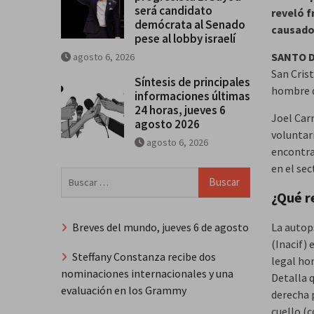
será candidato
reveló 
demócrata al Senado
causados
pese al lobby israelí
SANTO 
agosto 6, 2026
San Cris
Síntesis de principales
hombre q
informaciones últimas
24 horas, jueves 6
Joel Car
agosto 2026
voluntar
agosto 6, 2026
encontrab
en el sec
Buscar:
¿Qué r
Breves del mundo, jueves 6 de agosto
La autops
(Inacif) 
Steffany Constanza recibe dos
legal ho
nominaciones internacionales y una
Detalla 
evaluación en los Grammy
derecha 
cuello (