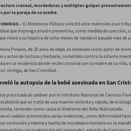
fractura craneal, mordeduras y múltiples golpes presuntamen
 por la pareja de su madre
.
DOMINGO.
– El Ministerio Público solicitó este miércoles a un trib
tóbal que imponga prisión preventiva, como medida de coerción, c
ue mató a su hijastra de ocho meses de nacida el pasado mes de ab
mona Pinales, de 25 años de edad, es señalado como autor de homi
io y actos de tortura y barbarie, cometidos contra la infante mien
a en la residencia donde recién convivía con la madre de la niña, 
tor Jeringa, de San Cristóbal.
eveló la autopsia de la bebé asesinada en San Cris
ia practicada al cadáver por el Instituto Nacional de Ciencias For
estableció que se trató de una muerte violenta y rápida, de etiolo
micida, teniendo como causa el Síndrome del Niño Maltratado.
que el cadáver presentaba varias evidencias, como deformidad faci
por contusión y edema y huella de mordedura humana en la mandíb
compatibles con la dentición del imputado), además de fractura cr