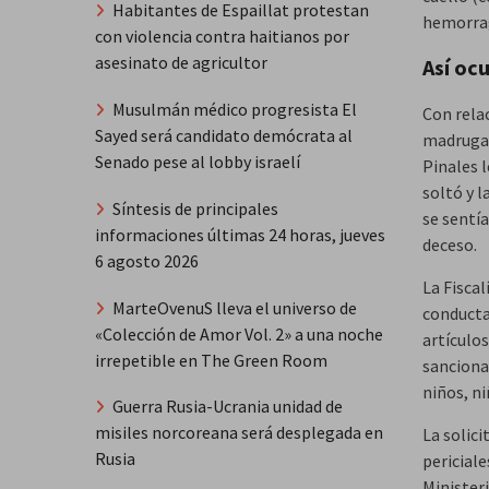
Habitantes de Espaillat protestan
hemorrag
con violencia contra haitianos por
asesinato de agricultor
Así oc
Musulmán médico progresista El
Con relac
Sayed será candidato demócrata al
madrugad
Senado pese al lobby israelí
Pinales l
soltó y l
Síntesis de principales
se sentía
informaciones últimas 24 horas, jueves
deceso.
6 agosto 2026
La Fiscal
MarteOvenuS lleva el universo de
conducta
«Colección de Amor Vol. 2» a una noche
artículos
irrepetible en The Green Room
sancionan
niños, n
Guerra Rusia-Ucrania unidad de
misiles norcoreana será desplegada en
La solic
Rusia
pericial
Ministeri