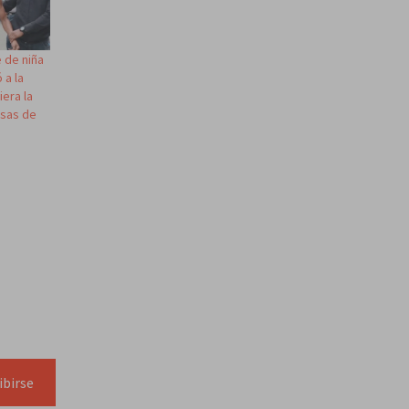
 de niña
 a la
iera la
esas de
ibirse