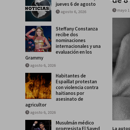
jueves 6 de agosto
mayo 1
agosto 6, 2026
Steffany Constanza
recibe dos
nominaciones
internacionales y una
evaluación en los
Grammy
agosto 6, 2026
Habitantes de
Espaillat protestan
con violencia contra
haitianos por
asesinato de
agricultor
agosto 6, 2026
Musulmán médico
progresista El Sayed
La autop