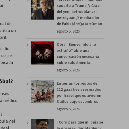
te
saudita a Trump // Crash
del yen; petrodólar vs.
petroyuan // mediación
unal de
de Pakistán/Qatar/Omán
ontra un
agosto 5, 2026
ril.
Obra “Bienvenido a lo
cidio
extraño” abre una
tras se
conversación necesaria
ubicada
sobre salud mental
agosto 5, 2026
tóbal?
Entierran los restos de
112 gazatíes asesinados
enses
por Israel que estuvieron
gía médico
3 años bajo escombros
agosto 5, 2026
al
ula y el
«Corrí para que mi país se
aneal,
la gozara», dijo Marileidy