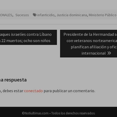
IONALES
,
Sucesos
infanticidio
,
Justicia dominicana
,
Ministerio Público
ación
evious
Next
aques israelíes contra Líbano
Presidente de la Hermandad s
st:
post:
n 22 muertos; ocho son niños
con veteranos norteamerica
das
planifican afiliación y ofi
internacional
na respuesta
o, debes estar
conectado
para publicar un comentario.
©Notiultimas.com • Todos los derechos reservados.