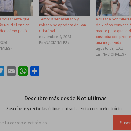
adolescente que
Temor a ser asaltado y
Acusada por muerte
ño Raudiel en San
robado se apodera de San
de 7 años convenció
 dice cómo pasó
Cristóbal
madre para que le d
noviembre 4, 2025
custodia con prom
2026
En «NACIONALES»
una mejor vida
ONALES»
agosto 23, 2025
En «NACIONALES»
acebook
Twitter
Email
WhatsApp
Compartir
Descubre más desde Notiultimas
Suscríbete y recibe las últimas entradas en tu correo electrónico.
lectrónico…
Suscr