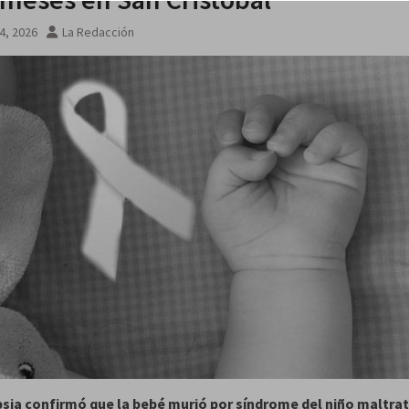
4, 2026
La Redacción
sia confirmó que la bebé murió por síndrome del niño maltra