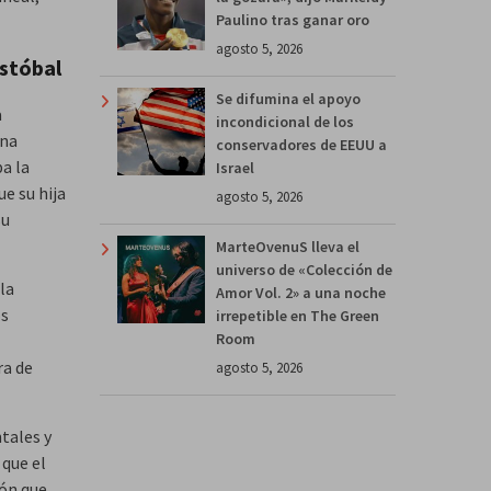
Paulino tras ganar oro
agosto 5, 2026
istóbal
Se difumina el apoyo
a
incondicional de los
ona
conservadores de EEUU a
ba la
Israel
ue su hija
agosto 5, 2026
su
MarteOvenuS lleva el
universo de «Colección de
la
Amor Vol. 2» a una noche
os
irrepetible en The Green
Room
ra de
agosto 5, 2026
tales y
 que el
ión que