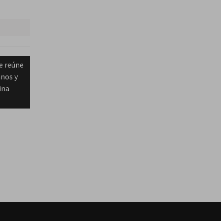
e reúne
nos y
cina