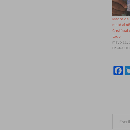
Madre de 
mató al ni
Cristóbal
todo
mayo 11, 
En «NACI
F
Escribe tu correo e