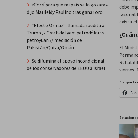
«Corrí para que mi país se la gozara»,
debe imp
dijo Marileidy Paulino tras ganar oro
razonabl
existir e
“Efecto Ormuz”: llamada saudita a
Trump // Crash del yen; petrodólar vs.
¿Cuánd
petroyuan // mediación de
Pakistán/Qatar/Omán
El Minist
Permanen
Se difumina el apoyo incondicional
Rehabili
de los conservadores de EEUU a Israel
viernes, 
Comparte 
Fac
Relaciona