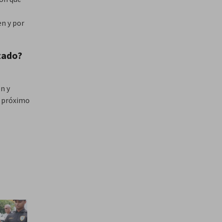
en y por
tado?
n y
l próximo