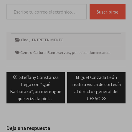
Escribe tu correo electrónico…
Suscribirse
Cine
,
ENTRETENIMIENTO
Centro Cultural Banreservas
,
películas dominicanas
Navegación
Previous
Next
Steffany Constanza
Miguel Calzada León
de
post:
post:
llega con “Qué
realiza visita de cortesía
entradas
Barbarazo”, un merengue
al director general del
que eriza la piel…
CESAC
Deja una respuesta