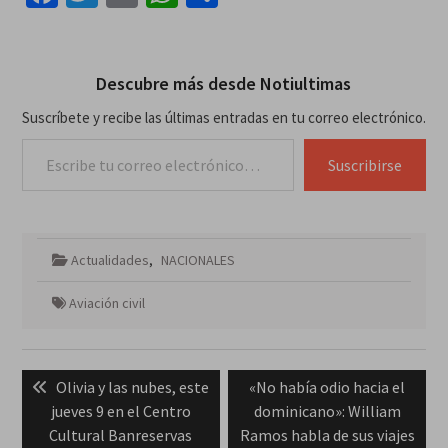
Descubre más desde Notiultimas
Suscríbete y recibe las últimas entradas en tu correo electrónico.
Escribe tu correo electrónico…
Suscribirse
Actualidades
,
NACIONALES
Aviación civil
Navegación
Previous
Next
Olivia y las nubes, este
«No había odio hacia el
de
post:
post:
jueves 9 en el Centro
dominicano»: William
entradas
Cultural Banreservas
Ramos habla de sus viajes