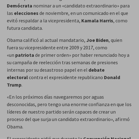
Demócrata
nominar a un «candidato extraordinario» para
las
elecciones
de noviembre, en un comunicado en el que
evitó respaldar a la vicepresidenta,
Kamala Harris
, como
futura candidata.
Obama calificó al actual mandatario,
Joe Biden
, quien
fuera su vicepresidente entre 2009 y 2017, como
«un
patriota
de primer orden» por haber renunciado hoy a
su campaña de reelección tras semanas de presiones
internas por su desastroso papel en el
debate
electoral
contra el expresidente republicano
Donald
Trump
.
«En los próximos días navegaremos por aguas
desconocidas, pero tengo una enorme confianza en que los
líderes de nuestro partido serán capaces de crear un
proceso del que surja un candidato extraordinario», afirmó
Obama.
El expresidente pidió que durante la
Convención Nacional