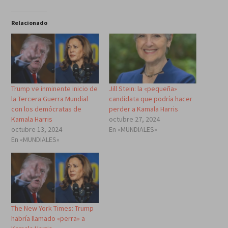
Relacionado
Trump ve inminente inicio de
Jill Stein: la «pequeña»
la Tercera Guerra Mundial
candidata que podría hacer
con los demócratas de
perder a Kamala Harris
Kamala Harris
octubre 27, 2024
octubre 13, 2024
En «MUNDIALES»
En «MUNDIALES»
The New York Times: Trump
habría llamado «perra» a