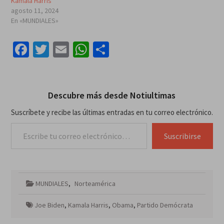
Kamala Harris
agosto 11, 2024
En «MUNDIALES»
Facebook
Twitter
Email
WhatsApp
Compartir
Descubre más desde Notiultimas
Suscríbete y recibe las últimas entradas en tu correo electrónico.
Escribe tu correo electrónico…
Suscribirse
MUNDIALES
,
Norteamérica
Joe Biden
,
Kamala Harris
,
Obama
,
Partido Demócrata