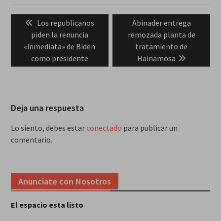
Navegación
Previous
Next
Los republicanos
Abinader entrega
de
post:
post:
piden la renuncia
remozada planta de
entradas
«inmediata» de Biden
tratamiento de
como presidente
Hainamosa
Deja una respuesta
Lo siento, debes estar
conectado
para publicar un
comentario.
Anunciate con Nosotros
El espacio esta listo