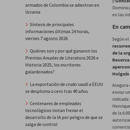
y
Gonzal
armados de Colombia se adiestran en
Dominica
Ucrania
en las i
Síntesis de principales
En cam
informaciones últimas 24 horas,
viernes 7 agosto 2026
Según el
recurren
Quiénes son y por qué ganaron los
de la or
Premios Anuales de Literatura 2026 e
Reservas
Historia 2025, los escritores
apersona
galardonados?
Holguín 
La exportación de crudo saudí a EEUU
Asegura 
se desploma a cero tras 40 años
enviar u
indicada 
Centenares de empleados
Henrique
tecnológicos instan frenar el
de la 6:0
desarrollo de la IA por peligro de que se
autorizad
salga de control
comercial