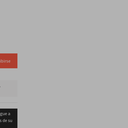
ibirse
,
igue a
s de su