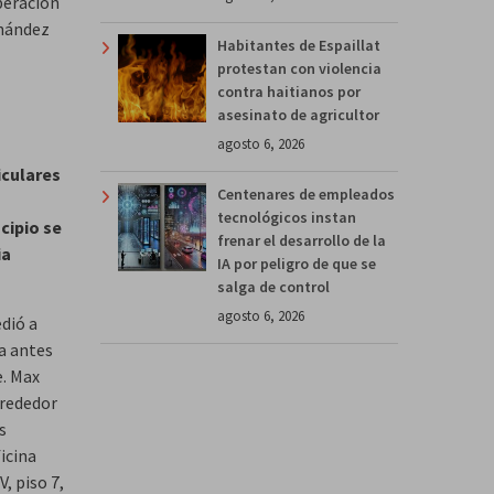
iberación
rnández
Habitantes de Espaillat
protestan con violencia
contra haitianos por
asesinato de agricultor
agosto 6, 2026
iculares
Centenares de empleados
tecnológicos instan
cipio se
frenar el desarrollo de la
ia
IA por peligro de que se
salga de control
agosto 6, 2026
dió a
a antes
e. Max
lrededor
s
icina
, piso 7,