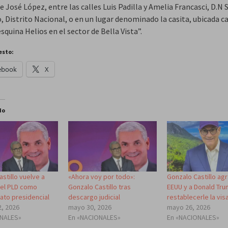
le José López, entre las calles Luis Padilla y Amelia Francasci, D.N
 Distrito Nacional, o en un lugar denominado la casita, ubicada ca
esquina Helios en el sector de Bella Vista”.
esto:
ebook
X
do
stillo vuelve a
«Ahora voy por todo»:
Gonzalo Castillo ag
 el PLD como
Gonzalo Castillo tras
EEUU y a Donald Tr
ato presidencial
descargo judicial
restablecerle la vis
2, 2026
mayo 30, 2026
mayo 26, 2026
ONALES»
En «NACIONALES»
En «NACIONALES»