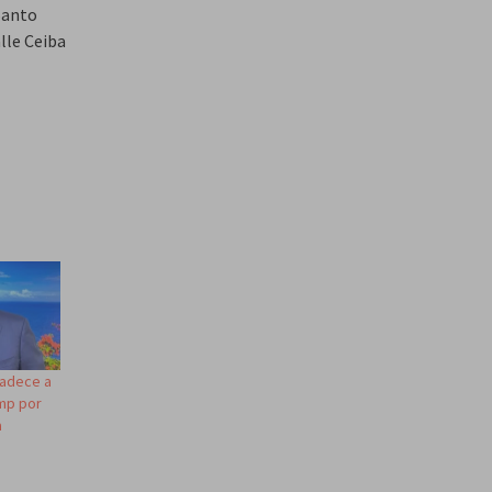
 Santo
lle Ceiba
radece a
ump por
a