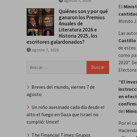
agosto 7, 2026
El
Minist
Quiénes son y por qué
cantidad
ganaron los Premios
Mimilo J
Anuales de
Literatura 2026 e
Las auto
Historia 2025, los
Castillo
escritores galardonados?
de estos
agosto 7, 2026
como par
2020”. D
Buscar:
Electoral
“El inve
Breves del mundo, viernes 7 de
instrucc
agosto
en efect
confirm
Un niño asesinado cada día desde el
del
Minis
alto el fuego en Gaza que Israel no
cumplió: Unicef
Por el c
Haciend
The Financial Times: Grupos