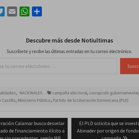
acebook
Twitter
Email
WhatsApp
Compartir
Descubre más desde Notiultimas
Suscríbete y recibe las últimas entradas en tu correo electrónico.
lectrónico…
Suscr
alidades
,
NACIONALES
campaña electoral
,
corrupción gubernamental
 Castillo
,
Ministerio Público
,
Partido de la Liberación Dominicana (PLD)
ación
vious
Next
ración Calamar busca desvelar
El PLD solicita que se invest
t:
post:
do de financiamiento ilícito a
Abinader por origen de fondo
das
as sin precedentes, según MP
campaña