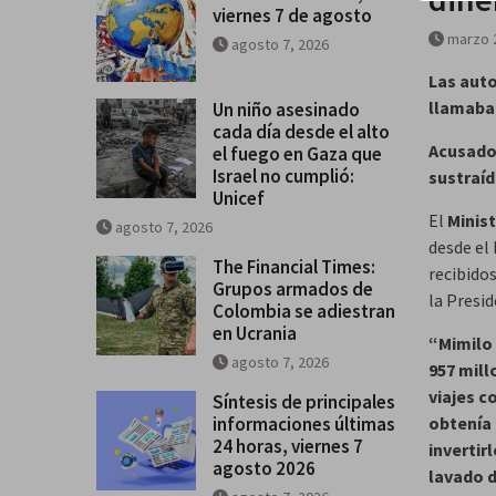
viernes 7 de agosto
se salga de control
marzo 
agosto 7, 2026
Breves del mundo, viernes 7 de
Las auto
llamaba 
Un niño asesinado
cada día desde el alto
Acusados
el fuego en Gaza que
Israel no cumplió:
sustraí
Unicef
El
Minist
agosto 7, 2026
desde el
The Financial Times:
recibido
Grupos armados de
la Presid
Colombia se adiestran
en Ucrania
“Mimilo 
agosto 7, 2026
957 mill
viajes c
Síntesis de principales
informaciones últimas
obtenía
24 horas, viernes 7
invertir
agosto 2026
lavado d