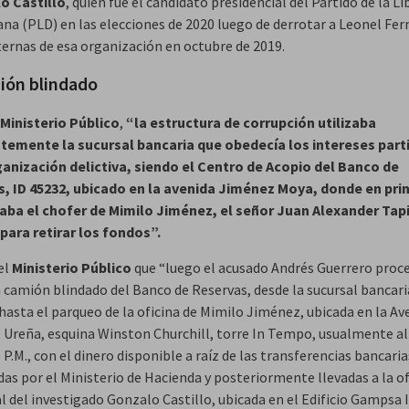
o Castillo
, quien fue el candidato presidencial del Partido de la L
na (PLD) en las elecciones de 2020 luego de derrotar a Leonel Fe
nternas de esa organización en octubre de 2019.
ión blindado
Ministerio Público
,
“la estructura de corrupción utilizaba
temente la sucursal bancaria que obedecía los intereses part
ganización delictiva, siendo el Centro de Acopio del Banco de
, ID 45232, ubicado en la avenida Jiménez Moya, donde en prin
ba el chofer de Mimilo Jiménez, el señor Juan Alexander Tap
para retirar los fondos”.
el
Ministerio Público
que “luego el acusado Andrés Guerrero proce
n camión blindado del Banco de Reservas, desde la sucursal bancari
hasta el parqueo de la oficina de Mimilo Jiménez, ubicada en la Av
 Ureña, esquina Winston Churchill, torre In Tempo, usualmente a
0 P.M., con el dinero disponible a raíz de las transferencias bancaria
as por el Ministerio de Hacienda y posteriormente llevadas a la of
 del investigado Gonzalo Castillo, ubicada en el Edificio Gampsa IV