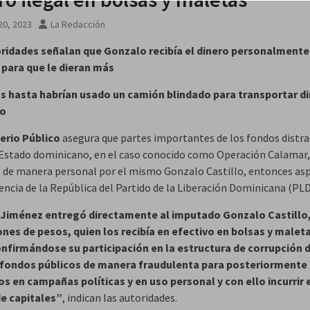
20, 2023
La Redacción
 agosto
ridades señalan que Gonzalo recibía el dinero personalmente
para que le dieran más
 hasta habrían usado un camión blindado para transportar d
do
erio Público
asegura que partes importantes de los fondos distra
 Estado dominicano, en el caso conocido como Operación Calamar,
s de manera personal por el mismo Gonzalo Castillo, entonces asp
encia de la República del Partido de la Liberación Dominicana (PLD
Jiménez entregó directamente al imputado Gonzalo Castillo,
ones de pesos, quien los recibía en efectivo en bolsas y malet
onfirmándose su participación en la estructura de corrupción 
 fondos públicos de manera fraudulenta para posteriormente
los en campañas políticas y en uso personal y con ello incurrir 
e capitales”
, indican las autoridades.