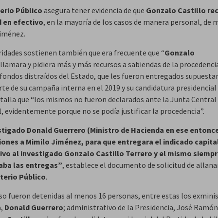
erio Público
asegura tener evidencia de que
Gonzalo Castillo rec
 en efectivo
, en la mayoría de los casos de manera personal, de 
iménez.
ridades sostienen también que era frecuente que “
Gonzalo
llamara y pidiera más y más recursos a sabiendas de la procedencia 
 fondos distraídos del Estado, que les fueron entregados supuest
te de su campaña interna en el 2019 y su candidatura presidencial 
etalla que “los mismos no fueron declarados ante la Junta Central
, evidentemente porque no se podía justificar la procedencia”.
stigado Donald Guerrero (Ministro de Hacienda en ese entonce
iones a Mimilo Jiménez, para que entregara el indicado capital 
ivo al investigado Gonzalo Castillo Terrero y el mismo siemp
aba las entregas”
, establece el documento de solicitud de alla
terio Público
.
aso fueron detenidas al menos 16 personas, entre estas los exmini
a,
Donald Guerrero
; administrativo de la Presidencia, José Ramón