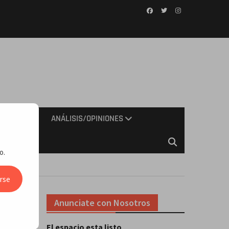
Facebook
Twitter
Instagram
IMIENTO
ANÁLISIS/OPINIONES
o.
rse
Anunciate con Nosotros
El espacio esta listo