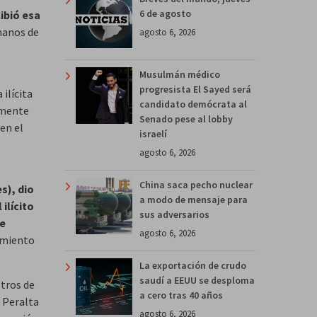
6 de agosto
ibió esa
manos de
agosto 6, 2026
Musulmán médico
progresista El Sayed será
ilícita
candidato demócrata al
amente
Senado pese al lobby
en el
israelí
agosto 6, 2026
China saca pecho nuclear
s), dio
a modo de mensaje para
ilícito
sus adversarios
re
agosto 6, 2026
namiento
La exportación de crudo
saudí a EEUU se desploma
stros de
a cero tras 40 años
 Peralta
agosto 6, 2026