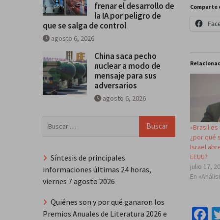
frenar el desarrollo de
Comparte 
la IA por peligro de
Fac
que se salga de control
agosto 6, 2026
China saca pecho
Relaciona
nuclear a modo de
mensaje para sus
adversarios
agosto 6, 2026
Buscar:
«Brasil es
¿por qué 
Israel ab
EEUU?
Síntesis de principales
julio 17, 2
informaciones últimas 24 horas,
En «Anális
viernes 7 agosto 2026
Quiénes son y por qué ganaron los
F
Premios Anuales de Literatura 2026 e