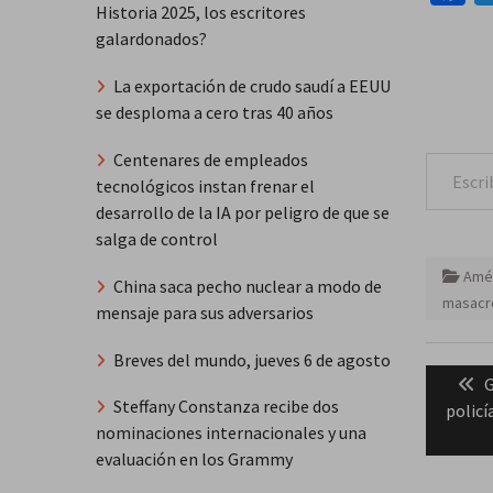
Historia 2025, los escritores
galardonados?
La exportación de crudo saudí a EEUU
se desploma a cero tras 40 años
Escribe tu correo e
Centenares de empleados
tecnológicos instan frenar el
desarrollo de la IA por peligro de que se
salga de control
Amér
China saca pecho nuclear a modo de
masacr
mensaje para sus adversarios
Naveg
Breves del mundo, jueves 6 de agosto
P
G
de
Steffany Constanza recibe dos
p
policí
entra
nominaciones internacionales y una
evaluación en los Grammy