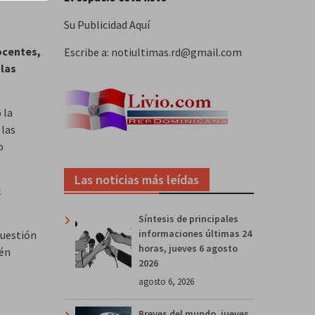
Su Publicidad Aquí
ocentes,
Escribe a: notiultimas.rd@gmail.com
 las
 la
 las
o
Las noticias más leídas
l
Síntesis de principales
informaciones últimas 24
cuestión
horas, jueves 6 agosto
ién
2026
agosto 6, 2026
Breves del mundo, jueves