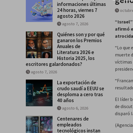
informaciones últimas
24 horas, viernes 7
octubre
agosto 2026
“Israel”
agosto 7, 2026
afirmó e
Quiénes son y por qué
atrocida
ganaron los Premios
Anuales de
“Lo que 
Literatura 2026 e
muerte d
Historia 2025, los
víctimas 
escritores galardonados?
presidenc
agosto 7, 2026
“Francam
La exportación de
resultado
crudo saudí a EEUU se
desploma a cero tras
El líder 
40 años
de discut
agosto 6, 2026
disparó l
Centenares de
empleados
(Agencia
tecnológicos instan