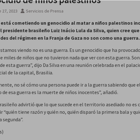
 27, 2023
Servicios de Prensa
 está cometiendo un genocidio al matar a niños palestinos in
l presidente brasileño Luiz Inácio Lula da Silva, quien cree que
des del régimen en la Franja de Gaza no son como una guerra.
estamos viendo no es una guerra. Es un genocidio que ha provocado
e miles de niños que no tuvieron nada que ver con esta guerra. Son
de esta guerra”, dijo Da Silva en una reunión celebrada en el palaci
ial de la capital, Brasilia.
ente, no sé cómo una persona puede ir a la guerra sabiendo que e
 de esa guerra es la muerte de niños inocentes”, añadió.
brasileño advirtió que lo que sucede en el territorio asediado no es 
ir “quién tiene razón y quién no, quién disparó la primera bala y qu
a segunda”.
s)