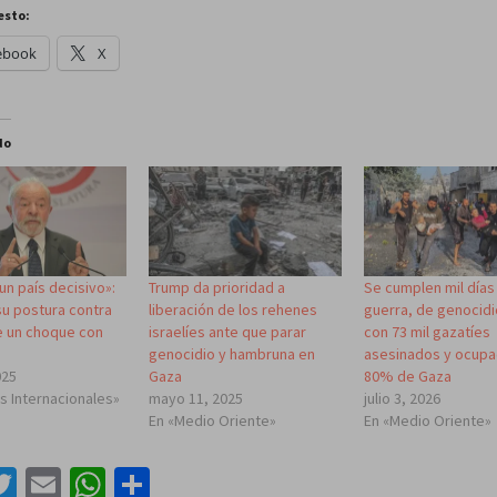
esto:
ebook
X
do
 un país decisivo»:
Trump da prioridad a
Se cumplen mil días
su postura contra
liberación de los rehenes
guerra, de genocidio
re un choque con
israelíes ante que parar
con 73 mil gazatíes
genocidio y hambruna en
asesinados y ocupa
025
Gaza
80% de Gaza
is Internacionales»
mayo 11, 2025
julio 3, 2026
En «Medio Oriente»
En «Medio Oriente»
acebook
Twitter
Email
WhatsApp
Compartir