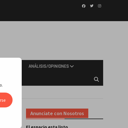
Facebook
Twitter
Instagram
IMIENTO
ANÁLISIS/OPINIONES
o.
rse
Anunciate con Nosotros
El espacio esta listo