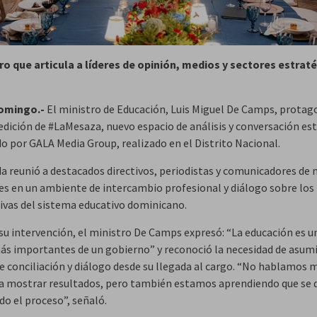
o que articula a líderes de opinión, medios y sectores estrat
omingo.-
El ministro de Educación, Luis Miguel De Camps, protag
edición de #LaMesaza, nuevo espacio de análisis y conversación es
o por GALA Media Group, realizado en el Distrito Nacional.
da reunió a destacados directivos, periodistas y comunicadores de
es en un ambiente de intercambio profesional y diálogo sobre los 
ivas del sistema educativo dominicano.
su intervención, el ministro De Camps expresó: “La educación es un
ás importantes de un gobierno” y reconoció la necesidad de asumi
de conciliación y diálogo desde su llegada al cargo. “No hablamos 
a mostrar resultados, pero también estamos aprendiendo que se d
o el proceso”, señaló.