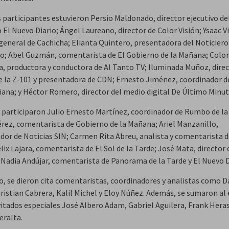
s participantes estuvieron Persio Maldonado, director ejecutivo de
 El Nuevo Diario; Ángel Laureano, director de Color Visión; Ysaac Vi
general de Cachicha; Elianta Quintero, presentadora del Noticiero
o; Abel Guzmán, comentarista de El Gobierno de la Mañana; Colo
a, productora y conductora de Al Tanto TV; Iluminada Muñoz, dire
e la Z-101 y presentadora de CDN; Ernesto Jiménez, coordinador
ñana; y Héctor Romero, director del medio digital De Último Minut
participaron Julio Ernesto Martínez, coordinador de Rumbo de la
érez, comentarista de Gobierno de la Mañana; Ariel Manzanillo,
dor de Noticias SIN; Carmen Rita Abreu, analista y comentarista 
lix Lajara, comentarista de El Sol de la Tarde; José Mata, director 
y Nadia Andújar, comentarista de Panorama de la Tarde y El Nuevo D
, se dieron cita comentaristas, coordinadores y analistas como D
Cristian Cabrera, Kalil Michel y Eloy Núñez. Además, se sumaron al
itados especiales José Albero Adam, Gabriel Aguilera, Frank Hera
eralta.