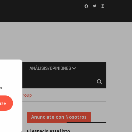
Facebook
Twitter
Instagram
IMIENTO
ANÁLISIS/OPINIONES
o.
GALA Media Group
rse
Anunciate con Nosotros
e
El espacio esta listo