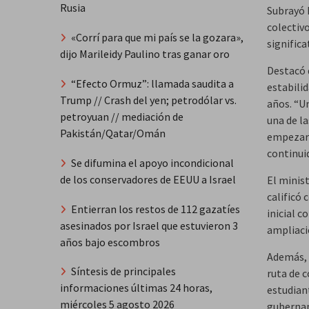
Rusia
Subrayó 
colectiv
«Corrí para que mi país se la gozara»,
significa
dijo Marileidy Paulino tras ganar oro
Destacó 
“Efecto Ormuz”: llamada saudita a
estabilid
Trump // Crash del yen; petrodólar vs.
años. “U
petroyuan // mediación de
una de l
Pakistán/Qatar/Omán
empezar 
continui
Se difumina el apoyo incondicional
de los conservadores de EEUU a Israel
El minist
calificó 
Entierran los restos de 112 gazatíes
inicial c
asesinados por Israel que estuvieron 3
ampliaci
años bajo escombros
Además, 
Síntesis de principales
ruta de 
informaciones últimas 24 horas,
estudiant
miércoles 5 agosto 2026
guberna