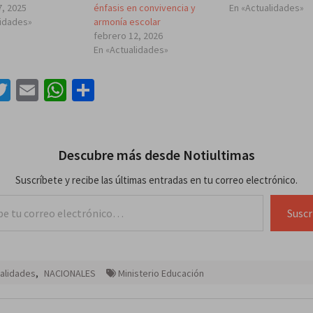
7, 2025
énfasis en convivencia y
En «Actualidades»
lidades»
armonía escolar
febrero 12, 2026
En «Actualidades»
acebook
Twitter
Email
WhatsApp
Compartir
Descubre más desde Notiultimas
Suscríbete y recibe las últimas entradas en tu correo electrónico.
lectrónico…
Suscr
alidades
,
NACIONALES
Ministerio Educación
ación