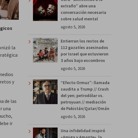
extraño” abre una
conversación necesaria
sobre salud mental
agosto 5, 2026
égicos
Entierran los restos de
onizó la
112 gazatíes asesinados
por Israel que estuvieron
tratégica
3 años bajo escombros
agosto 5, 2026
 medios
retos y
“Efecto Ormuz”: llamada
saudita a Trump // Crash
del yen; petrodólar vs.
a de las
petroyuan // mediación
r una
de Pakistán/Qatar/Omán
mucho,
agosto 5, 2026
ebe ir
Una infidelidad inspiró
«Amiga y Amante», la