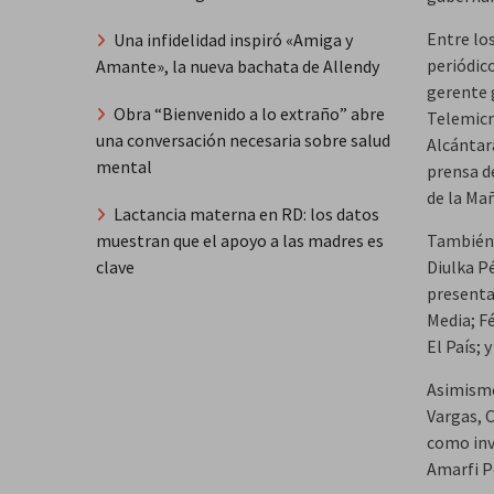
Entre lo
Una infidelidad inspiró «Amiga y
periódico
Amante», la nueva bachata de Allendy
gerente 
Obra “Bienvenido a lo extraño” abre
Telemicr
una conversación necesaria sobre salud
Alcántar
mental
prensa d
de la Ma
Lactancia materna en RD: los datos
muestran que el apoyo a las madres es
También 
clave
Diulka P
presenta
Media; Fé
El País; 
Asimismo
Vargas, 
como inv
Amarfi P