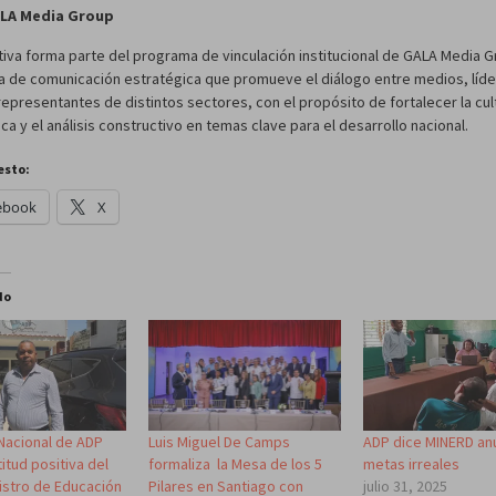
LA Media Group
ativa forma parte del programa de vinculación institucional de GALA Media 
a de comunicación estratégica que promueve el diálogo entre medios, líd
representantes de distintos sectores, con el propósito de fortalecer la cul
a y el análisis constructivo en temas clave para el desarrollo nacional.
esto:
ebook
X
do
 Nacional de ADP
Luis Miguel De Camps
ADP dice MINERD an
titud positiva del
formaliza la Mesa de los 5
metas irreales
istro de Educación
Pilares en Santiago con
julio 31, 2025