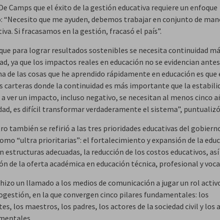
De Camps que el éxito de la gestión educativa requiere un enfoque
o: “Necesito que me ayuden, debemos trabajar en conjunto de man
tiva. Si fracasamos en la gestión, fracasó el país”.
que para lograr resultados sostenibles se necesita continuidad m
ad, ya que los impactos reales en educación no se evidencian antes
na de las cosas que he aprendido rápidamente en educación es que 
as carteras donde la continuidad es más importante que la estabili
a ver un impacto, incluso negativo, se necesitan al menos cinco añ
dad, es difícil transformar verdaderamente el sistema”, puntualizó
ro también se refirió a las tres prioridades educativas del gobiern
como “ultra prioritarias”: el fortalecimiento y expansión de la edu
on estructuras adecuadas, la reducción de los costos educativos, as
ón de la oferta académica en educación técnica, profesional y voca
hizo un llamado a los medios de comunicación a jugar un rol activ
cogestión, en la que convergen cinco pilares fundamentales: los
es, los maestros, los padres, los actores de la sociedad civil y los 
mentales.