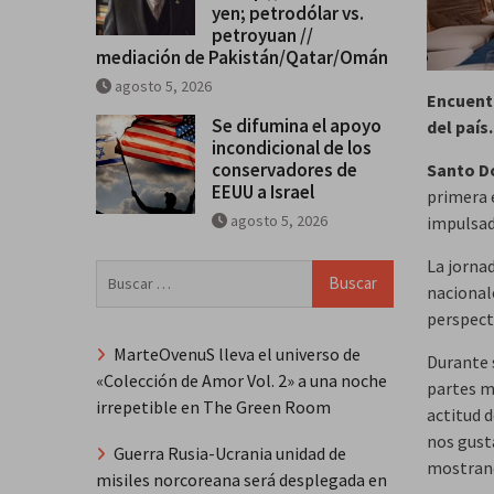
yen; petrodólar vs.
petroyuan //
mediación de Pakistán/Qatar/Omán
agosto 5, 2026
Encuentr
Se difumina el apoyo
del país.
incondicional de los
conservadores de
Santo D
EEUU a Israel
primera 
agosto 5, 2026
impulsad
La jorna
Buscar:
nacional
perspect
MarteOvenuS lleva el universo de
Durante 
«Colección de Amor Vol. 2» a una noche
partes m
irrepetible en The Green Room
actitud 
nos gust
Guerra Rusia-Ucrania unidad de
mostrand
misiles norcoreana será desplegada en