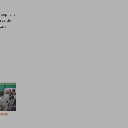
Group, una
eres de
tura
uncia