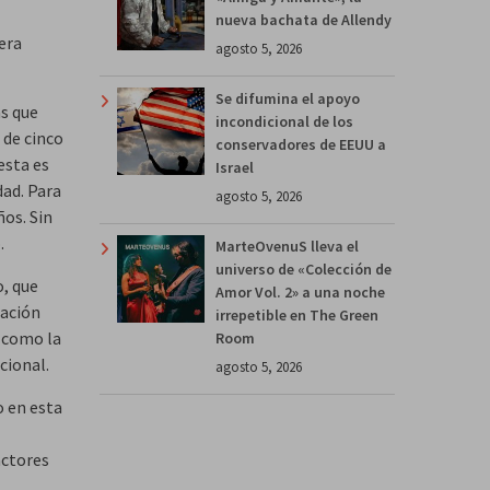
nueva bachata de Allendy
era
agosto 5, 2026
Se difumina el apoyo
ás que
incondicional de los
 de cinco
conservadores de EEUU a
esta es
Israel
dad. Para
agosto 5, 2026
os. Sin
.
MarteOvenuS lleva el
universo de «Colección de
o, que
Amor Vol. 2» a una noche
cación
irrepetible en The Green
í como la
Room
cional.
agosto 5, 2026
o en esta
actores