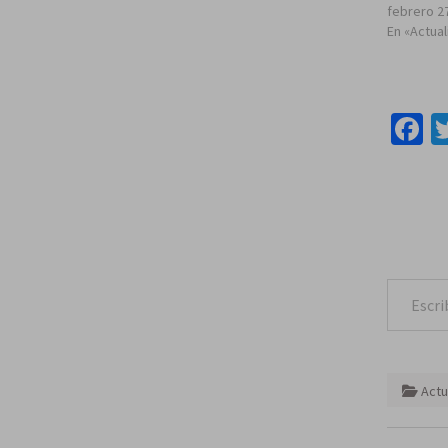
febrero 2
En «Actua
F
Escribe tu correo e
Actu
Naveg