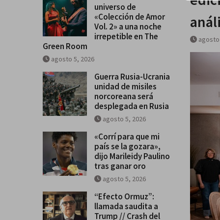
universo de
«Colección de Amor Vol. 2» a u
«Colección de Amor
anál
irrepetible en The Green Room
Vol. 2» a una noche
irrepetible en The
agosto 
Green Room
agosto 5, 2026
Guerra Rusia-Ucrania
unidad de misiles
norcoreana será
desplegada en Rusia
agosto 5, 2026
«Corrí para que mi
país se la gozara»,
dijo Marileidy Paulino
tras ganar oro
agosto 5, 2026
“Efecto Ormuz”:
llamada saudita a
Trump // Crash del