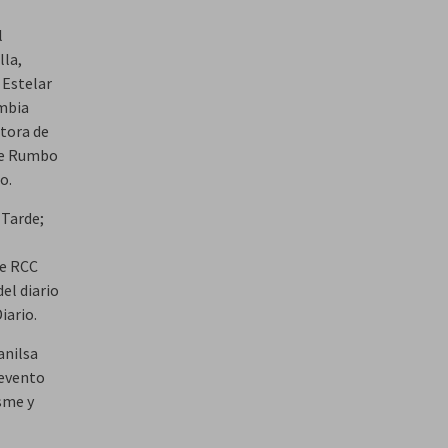
l
lla,
 Estelar
mbia
ctora de
 de Rumbo
o.
 Tarde;
de RCC
del diario
iario.
anilsa
 evento
sme y