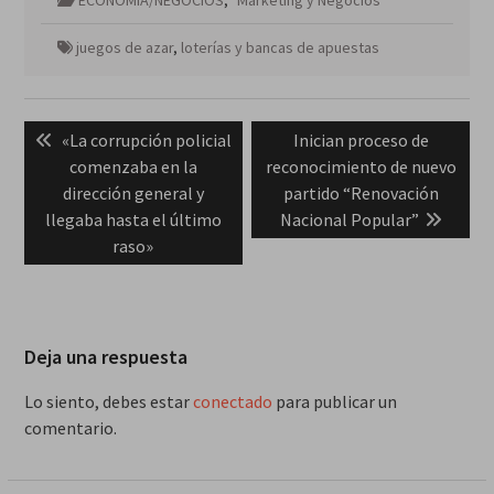
juegos de azar
,
loterías y bancas de apuestas
Navegación
Previous
Next
«La corrupción policial
Inician proceso de
de
post:
post:
comenzaba en la
reconocimiento de nuevo
entradas
dirección general y
partido “Renovación
llegaba hasta el último
Nacional Popular”
raso»
Deja una respuesta
Lo siento, debes estar
conectado
para publicar un
comentario.