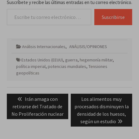
Suscríbete y recibe las últimas entradas en tu correo electrónico.
Escribe tu correo electrónico…
Suscribirse
Análisis Internacionales
,
ANÁLISIS/OPINIONES
Estados Unidos (EEUU)
,
guerra
,
hegemonía militar
,
política imperial
,
potencias mundiales
,
Tensiones
geopolíticas
Navegación
Previous
Next
Irán amaga con
Los alimentos muy
de
post:
post:
retirarse del Tratado de
procesados disminuyen la
entradas
No Proliferación nuclear
densidad de los huesos,
según un estudio