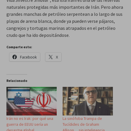
Vida Silvestre Shidvar”, esa isla iraní es una de las reservas
naturales protegidas más importantes de Irán. Pero ahora
grandes manchas de petróleo serpentean a lo largo de sus
playas de arena blanca, donde ya pueden verse pájaros,
cangrejos y tortugas marinas atrapados en el petróleo
crudo que ha ido depositándose.
Comparte esto:
Facebook
X
Relacionado
Irán no es Irak: por qué una
La sinófoba Trampa de
guerra de EEUU sería un
Tucídides de Graham
desastre global
Allison… sin inteligencia