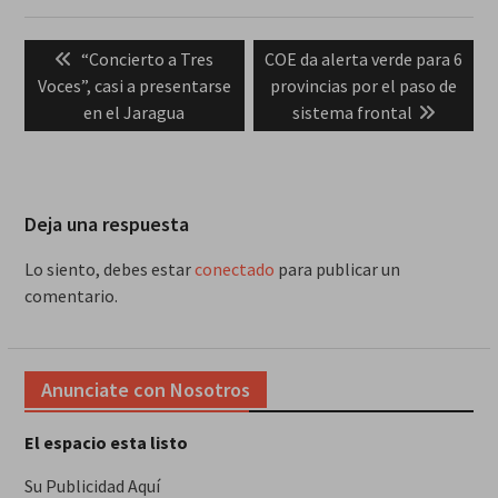
Navegación
Previous
Next
“Concierto a Tres
COE da alerta verde para 6
de
post:
post:
Voces”, casi a presentarse
provincias por el paso de
entradas
en el Jaragua
sistema frontal
Deja una respuesta
Lo siento, debes estar
conectado
para publicar un
comentario.
Anunciate con Nosotros
El espacio esta listo
Su Publicidad Aquí