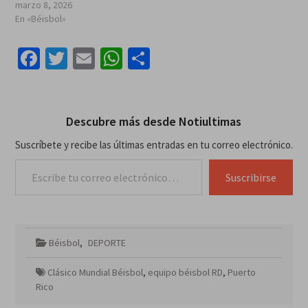
marzo 8, 2026
En «Béisbol»
Facebook
Twitter
Email
WhatsApp
Compartir
Descubre más desde Notiultimas
Suscríbete y recibe las últimas entradas en tu correo electrónico.
Escribe tu correo electrónico…
Suscribirse
Béisbol
,
DEPORTE
Clásico Mundial Béisbol
,
equipo béisbol RD
,
Puerto
Rico