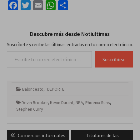
Facebook
Twitter
Email
WhatsApp
Compartir
Descubre más desde Notiultimas
Suscríbete y recibe las últimas entradas en tu correo electrónico.
Escribe tu correo electrónico…
Suscribirse
Baloncesto
,
DEPORTE
Devin Brooker
,
Kevin Durant
,
NBA
,
Phoenix Suns
,
Stephen Curry
Navegación
Previous
Next
Comercios informales
Titulares de las
de