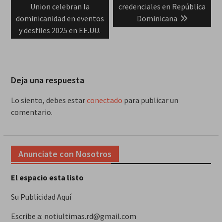
post:
post:
Union celebran la
credenciales en República
entradas
dominicanidad en eventos
Dominicana
y desfiles 2025 en EE.UU.
Deja una respuesta
Lo siento, debes estar
conectado
para publicar un
comentario.
Anunciate con Nosotros
El espacio esta listo
Su Publicidad Aquí
Escribe a: notiultimas.rd@gmail.com