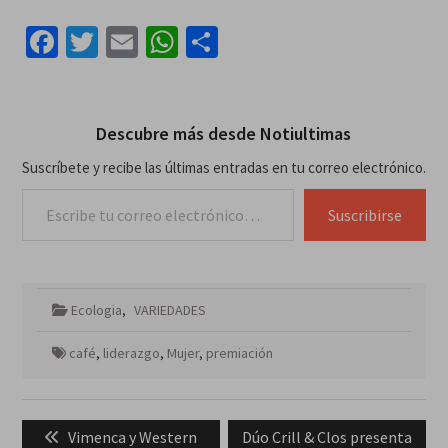
Facebook
Twitter
Email
WhatsApp
Compartir
Descubre más desde Notiultimas
Suscríbete y recibe las últimas entradas en tu correo electrónico.
Escribe tu correo electrónico…
Suscribirse
Ecologia
,
VARIEDADES
café
,
liderazgo
,
Mujer
,
premiación
Navegación
Previous
Next
Vimenca y Western
Dúo Crill & Clos presenta
de