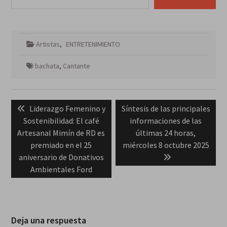
Artistas
,
ENTRETENIMIENTO
bachata
,
Cantante
Navegación
Previous
Next
Liderazgo Femenino y
Síntesis de las principales
de
post:
post:
Sostenibilidad: El café
informaciones de las
entradas
Artesanal Mimín de RD es
últimas 24 horas,
premiado en el 25
miércoles 8 octubre 2025
aniversario de Donativos
Ambientales Ford
Deja una respuesta