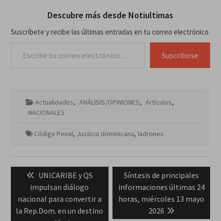
Descubre más desde Notiultimas
Suscríbete y recibe las últimas entradas en tu correo electrónico.
Escribe tu correo electrónico…
Suscribirse
Actualidades
,
ANÁLISIS/OPINIONES
,
Artículos
,
NACIONALES
Código Penal
,
Justicia dominicana
,
ladrones
Navegación
Previous
Next
UNICARIBE y QS
Síntesis de principales
de
post:
post:
impulsan diálogo
informaciones últimas 24
entradas
nacional para convertir a
horas, miércoles 13 mayo
la Rep.Dom. en un destino
2026