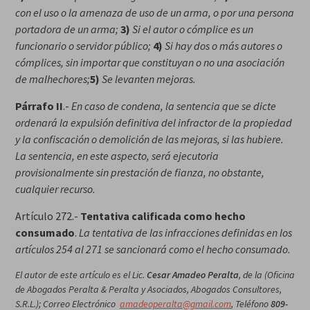
con el uso o la amenaza de uso de un arma, o por una persona
portadora de un arma;
3)
Si el autor o cómplice es un
funcionario o servidor público;
4)
Si hay dos o más autores o
cómplices, sin importar que constituyan o no una asociación
de malhechores;
5)
Se levanten mejoras.
Párrafo II
.-
En caso de condena, la sentencia que se dicte
ordenará la expulsión definitiva del infractor de la propiedad
y la confiscación o demolición de las mejoras, si las hubiere.
La sentencia, en este aspecto, será ejecutoria
provisionalmente sin prestación de fianza, no obstante,
cualquier recurso.
Artículo 272.-
Tentativa calificada como hecho
consumado
.
La tentativa de las infracciones definidas en los
artículos 254 al 271 se sancionará como el hecho consumado.
El autor de este artículo es el Lic.
Cesar Amadeo Peralta
, de la (Oficina
de Abogados Peralta & Peralta y Asociados, Abogados Consultores,
S.R.L.); Correo Electrónico
amadeoperalta@gmail.com
, Teléfono
809-