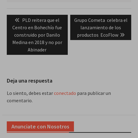
Navegación
Previous
Next
PLD reitera que el
Grupo Cometa celebra el
de
post:
post:
Centro en Bohechío fue
lanzamiento de los
entradas
construido por Danilo
productos EcoFlow
Medina en 2018 y no por
Abinader
Deja una respuesta
Lo siento, debes estar
conectado
para publicar un
comentario.
Anunciate con Nosotros