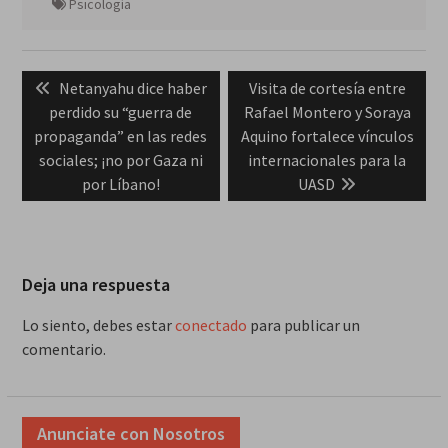
Psicología
Navegación
Previous
Next
Netanyahu dice haber
Visita de cortesía entre
de
post:
post:
perdido su “guerra de
Rafael Montero y Soraya
entradas
propaganda” en las redes
Aquino fortalece vínculos
sociales; ¡no por Gaza ni
internacionales para la
por Líbano!
UASD
Deja una respuesta
Lo siento, debes estar
conectado
para publicar un
comentario.
Anunciate con Nosotros