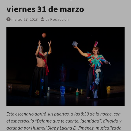
Guerra Rusia-Ucrania unidad de
viernes 31 de marzo
misiles norcoreana será
desplegada en Rusia
marzo 27, 2023
La Redacción
Este escenario abrirá sus puertas, a las 8:30 de la noche, con
el espectáculo “Déjame que te cuente: identidad”, dirigida y
actuada por Husmell Díaz y Lucina E. Jiménez, musicalizada