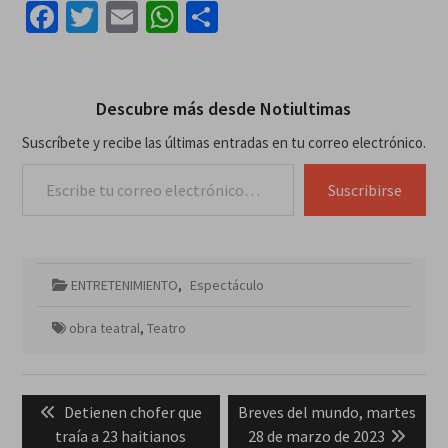
Facebook
Twitter
Email
WhatsApp
Compartir
Descubre más desde Notiultimas
Suscríbete y recibe las últimas entradas en tu correo electrónico.
Escribe tu correo electrónico…
Suscribirse
ENTRETENIMIENTO
,
Espectáculo
obra teatral
,
Teatro
Navegación
Previous
Next
Detienen chofer que
Breves del mundo, martes
de
post:
post:
traía a 23 haitianos
28 de marzo de 2023