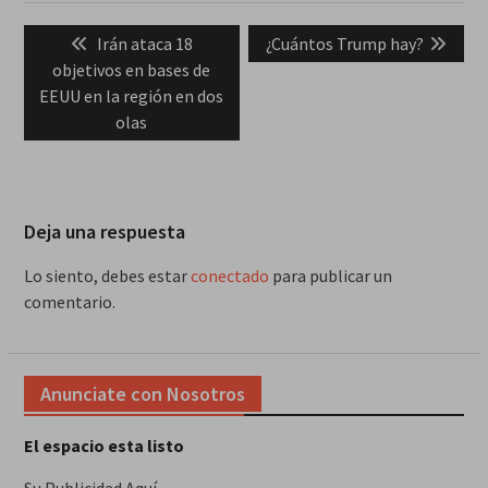
Navegación
Previous
Next
Irán ataca 18
¿Cuántos Trump hay?
de
post:
post:
objetivos en bases de
entradas
EEUU en la región en dos
olas
Deja una respuesta
Lo siento, debes estar
conectado
para publicar un
comentario.
Anunciate con Nosotros
El espacio esta listo