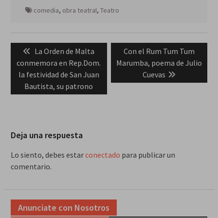
comedia
,
obra teatral
,
Teatro
Navegación
Previous
Next
La Orden de Malta
Con el Rum Tum Tum
de
post:
post:
conmemora en Rep.Dom.
Marumba, poema de Julio
entradas
la festividad de San Juan
Cuevas
Bautista, su patrono
Deja una respuesta
Lo siento, debes estar
conectado
para publicar un
comentario.
Anunciate con Nosotros