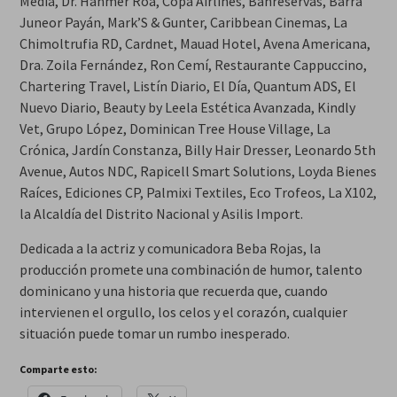
Media, Dr. Hanmer Roa, Copa Airlines, Banreservas, Barra
Juneor Payán, Mark’S & Gunter, Caribbean Cinemas, La
Chimoltrufia RD, Cardnet, Mauad Hotel, Avena Americana,
Dra. Zoila Fernández, Ron Cemí, Restaurante Cappuccino,
Chartering Travel, Listín Diario, El Día, Quantum ADS, El
Nuevo Diario, Beauty by Leela Estética Avanzada, Kindly
Vet, Grupo López, Dominican Tree House Village, La
Crónica, Jardín Constanza, Billy Hair Dresser, Leonardo 5th
Avenue, Autos NDC, Rapicell Smart Solutions, Loyda Bienes
Raíces, Ediciones CP, Palmixi Textiles, Eco Trofeos, La X102,
la Alcaldía del Distrito Nacional y Asilis Import.
Dedicada a la actriz y comunicadora Beba Rojas, la
producción promete una combinación de humor, talento
dominicano y una historia que recuerda que, cuando
intervienen el orgullo, los celos y el corazón, cualquier
situación puede tomar un rumbo inesperado.
Comparte esto: