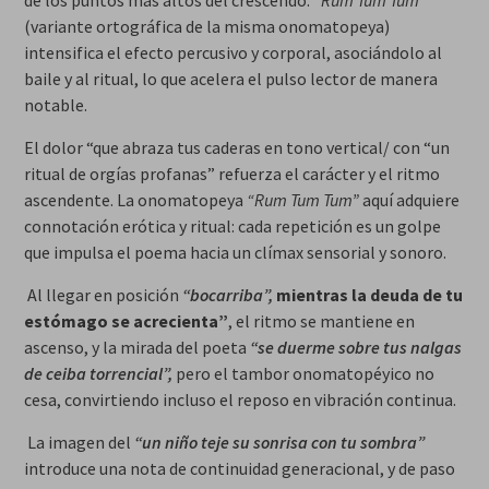
de los puntos más altos del crescendo.
“Rum Tum Tum”
(variante ortográfica de la misma onomatopeya)
intensifica el efecto percusivo y corporal, asociándolo al
baile y al ritual, lo que acelera el pulso lector de manera
notable.
El dolor “que abraza tus caderas en tono vertical/ con “un
ritual de orgías profanas” refuerza el carácter y el ritmo
ascendente. La onomatopeya
“Rum Tum Tum”
aquí adquiere
connotación erótica y ritual: cada repetición es un golpe
que impulsa el poema hacia un clímax sensorial y sonoro.
Al llegar en posición
“bocarriba”,
mientras la deuda de tu
estómago se acrecienta”
, el ritmo se mantiene en
ascenso, y la mirada del poeta
“se duerme sobre tus nalgas
de ceiba torrencial”,
pero el tambor onomatopéyico no
cesa, convirtiendo incluso el reposo en vibración continua.
La imagen del
“un niño teje su sonrisa con tu sombra”
introduce una nota de continuidad generacional, y de paso