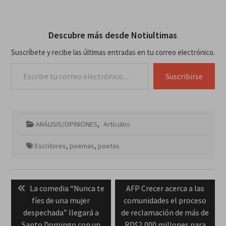
Descubre más desde Notiultimas
Suscríbete y recibe las últimas entradas en tu correo electrónico.
Escribe tu correo electrónico…
Suscribirse
ANÁLISIS/OPINIONES
,
Artículos
Escritores
,
poemas
,
poetas
Navegación
Previous
Next
La comedia “Nunca te
AFP Crecer acerca a las
de
post:
post:
fíes de una mujer
comunidades el proceso
entradas
despechada” llegará a
de reclamación de más de
Santo Domingo con un
RD$2,000 millones para