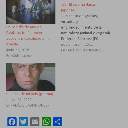
-10-: El poema Haiku
japonés…
...un canto de gracias,
virtudes y
En 2do día de Mar de
engrandecimiento de la
Palabras tocó conversar
naturaleza (animal y vegetal)
sobre la musicalidad en la
Federico Sánchez (FS
poesía
Fedor) El Haiku-俳句- es una
noviembre 4, 2022
junio 22, 2026
forma de poesía tradicional
En «ANÁLISIS/OPINIONES»
En «Culturales»
japonesa, un poema breve,
formado por tres versos.
Cada verso tiene 5, 7 y 5
sílabas, respectivamente.
Pero puede variar esta
extensión. La poética del…
Baladas de mi país (poema)
enero 25, 2026
En «ANÁLISIS/OPINIONES»
Facebook
Twitter
Email
WhatsApp
Compartir