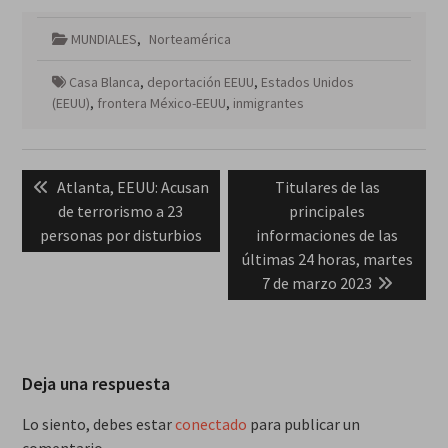
MUNDIALES
,
Norteamérica
Casa Blanca
,
deportación EEUU
,
Estados Unidos
(EEUU)
,
frontera México-EEUU
,
inmigrantes
Navegación
Previous
Next
Atlanta, EEUU: Acusan
Titulares de las
de
post:
post:
de terrorismo a 23
principales
entradas
personas por disturbios
informaciones de las
últimas 24 horas, martes
7 de marzo 2023
Deja una respuesta
Lo siento, debes estar
conectado
para publicar un