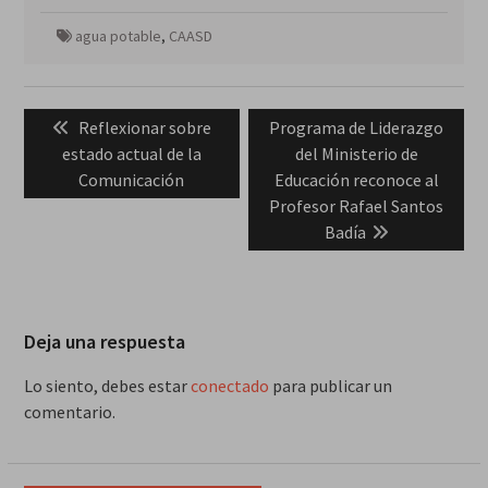
agua potable
,
CAASD
Navegación
Previous
Next
Reflexionar sobre
Programa de Liderazgo
de
post:
post:
estado actual de la
del Ministerio de
entradas
Comunicación
Educación reconoce al
Profesor Rafael Santos
Badía
Deja una respuesta
Lo siento, debes estar
conectado
para publicar un
comentario.