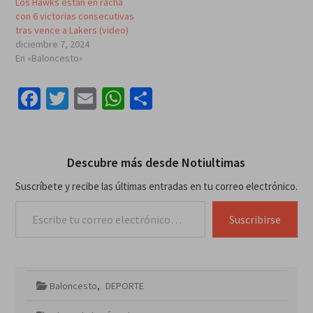
Los Hawks están en racha
con 6 victorias consecutivas
tras vence a Lakers (video)
diciembre 7, 2024
En «Baloncesto»
Facebook
Twitter
Email
WhatsApp
Compartir
Descubre más desde Notiultimas
Suscríbete y recibe las últimas entradas en tu correo electrónico.
Escribe tu correo electrónico…
Suscribirse
Baloncesto
,
DEPORTE