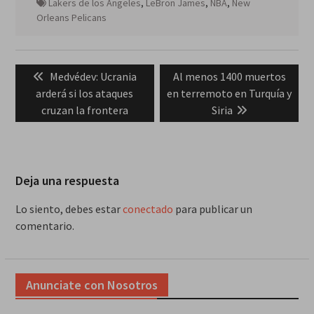
Lakers de los Ángeles
,
LeBron James
,
NBA
,
New
Orleans Pelicans
Navegación
Previous
Next
Medvédev: Ucrania
Al menos 1400 muertos
de
post:
post:
arderá si los ataques
en terremoto en Turquía y
entradas
cruzan la frontera
Siria
Deja una respuesta
Lo siento, debes estar
conectado
para publicar un
comentario.
Anunciate con Nosotros