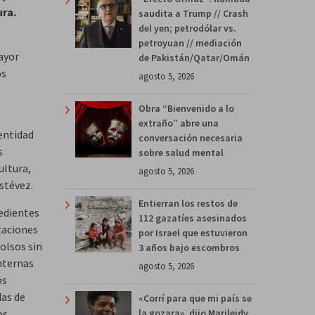
ura.
saudita a Trump // Crash
del yen; petrodólar vs.
petroyuan // mediación
ayor
de Pakistán/Qatar/Omán
os
agosto 5, 2026
s
Obra “Bienvenido a lo
extraño” abre una
 entidad
conversación necesaria
s
sobre salud mental
ultura,
agosto 5, 2026
stévez.
Entierran los restos de
pedientes
112 gazatíes asesinados
taciones
por Israel que estuvieron
olsos sin
3 años bajo escombros
internas
agosto 5, 2026
os
das de
«Corrí para que mi país se
os.
la gozara», dijo Marileidy