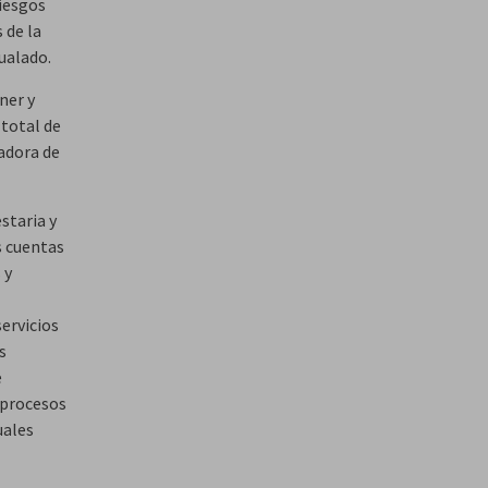
iesgos
 de la
ualado.
ner y
total de
adora de
staria y
s cuentas
 y
ervicios
s
e
 procesos
uales