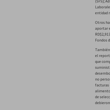
(SFS); A
Laborale
entidad 
Otros hal
aportar 
RD$2,913
Fondos d
También 
el repor
que comp
suministr
desembol
no person
facturas
alimento
de selec
debieron