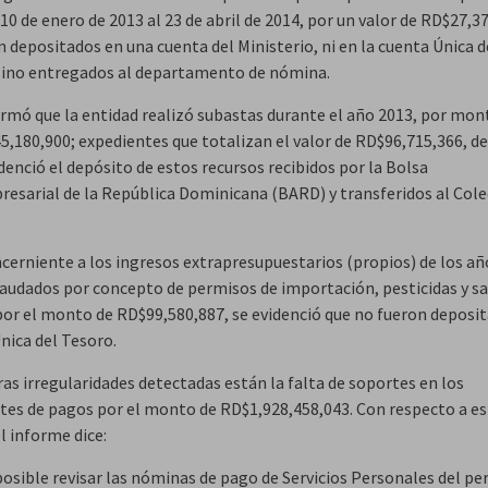
10 de enero de 2013 al 23 de abril de 2014, por un valor de RD$27,3
 depositados en una cuenta del Ministerio, ni en la cuenta Única d
sino entregados al departamento de nómina.
irmó que la entidad realizó subastas durante el año 2013, por mon
5,180,900; expedientes que totalizan el valor de RD$96,715,366, de
denció el depósito de estos recursos recibidos por la Bolsa
esarial de la República Dominicana (BARD) y transferidos al Cole
ncerniente a los ingresos extrapresupuestarios (propios) de los añ
caudados por concepto de permisos de importación, pesticidas y s
por el monto de RD$99,580,887, se evidenció que no fueron deposit
nica del Tesoro.
as irregularidades detectadas están la falta de soportes en los
tes de pagos por el monto de RD$1,928,458,043. Con respecto a e
l informe dice:
posible revisar las nóminas de pago de Servicios Personales del pe