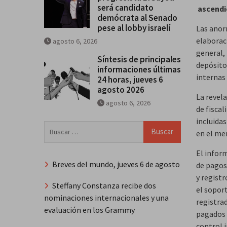
será candidato
ascendió
demócrata al Senado
pese al lobby israelí
Las anorm
elaborac
agosto 6, 2026
general, 
Síntesis de principales
depósito
informaciones últimas
internas
24 horas, jueves 6
agosto 2026
La revela
agosto 6, 2026
de fiscal
incluidas
Buscar:
en el me
El infor
Breves del mundo, jueves 6 de agosto
de pagos
y regist
Steffany Constanza recibe dos
el sopor
nominaciones internacionales y una
registrad
evaluación en los Grammy
pagados 
control 