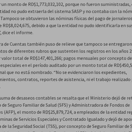
r un monto de RD$1,773,032,102, porque no fueron suministradas, 
ntidad no pudo extraerla del sistema SASP y no contaba con la nó
 Tampoco se obtuvieron las nóminas físicas del pago de jornalero
 RD$8,024,675, debido a que la entidad no pudo identificarla en su
, dice el informe.
a de Cuentas también puso de relieve que tampoco se entregaron
os de diferentes rubros que sustenten los registros en los años 
r valor total de RD$147,401,266; pagos mensuales por concepto de
s especiales en el período auditado por un monto total de RD$450,5
nal que no está nombrado. “No se evidenciaron los expedientes,
entos, contratos, reportes de asistencia, ni el trabajo realizado 
.
 suma de desaseos contables se resalta que el Ministerio dejó de re
 de Seguro Familiar de Salud (SFS) y Administradora de Fondos de
s (AFP), el monto de RD$25,879,724, a empleados de la entidad re
minas de Servicios Especiales y Contratado Igualado y dejó de apor
 de la Seguridad Social (TSS), por concepto de Seguro Familiar de 