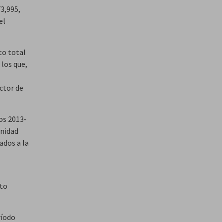
73,995,
el
to total
 los que,
ctor de
os 2013-
anidad
ados a la
sto
ríodo