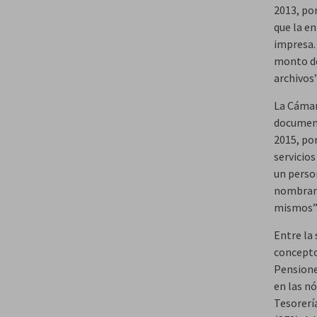
2013, po
que la e
impresa.
monto de
archivos”
La Cámar
document
2015, po
servicio
un perso
nombrami
mismos”
Entre la
concepto
Pensione
en las nó
Tesorería