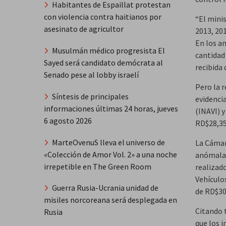
Habitantes de Espaillat protestan
con violencia contra haitianos por
“El mini
asesinato de agricultor
2013, 201
En los an
Musulmán médico progresista El
cantidad
Sayed será candidato demócrata al
recibida 
Senado pese al lobby israelí
Pero la 
Síntesis de principales
evidenci
informaciones últimas 24 horas, jueves
(INAVI) y
6 agosto 2026
RD$28,35
MarteOvenuS lleva el universo de
La Cámar
«Colección de Amor Vol. 2» a una noche
anómalas
irrepetible en The Green Room
realizad
Vehículo
Guerra Rusia-Ucrania unidad de
de RD$30,
misiles norcoreana será desplegada en
Citando 
Rusia
que los 