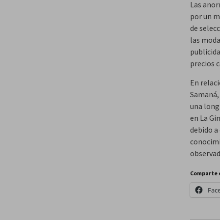
Las anor
por un m
de selec
las moda
publicid
precios 
En relac
Samaná, 
una longi
en La Gin
debido a 
conocimie
observad
Comparte 
Fac