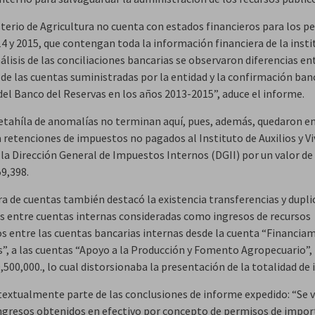
sterio de Agricultura no cuenta con estados financieros para los p
4 y 2015, que contengan toda la información financiera de la insti
álisis de las conciliaciones bancarias se observaron diferencias ent
 de las cuentas suministradas por la entidad y la confirmación ban
del Banco del Reservas en los años 2013-2015”, aduce el informe.
retahíla de anomalías no terminan aquí, pues, además, quedaron e
a retenciones de impuestos no pagados al Instituto de Auxilios y V
 la Dirección General de Impuestos Internos (DGII) por un valor de
9,398.
a de cuentas también destacó la existencia transferencias y dupli
 entre cuentas internas consideradas como ingresos de recursos
os entre las cuentas bancarias internas desde la cuenta “Financia
s”, a las cuentas “Apoyo a la Producción y Fomento Agropecuario”, 
500,000., lo cual distorsionaba la presentación de la totalidad de 
textualmente parte de las conclusiones de informe expedido: “Se v
ingresos obtenidos en efectivo por concepto de permisos de impor