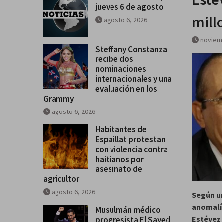
jueves 6 de agosto
mill
agosto 6, 2026
noviem
Steffany Constanza
recibe dos
nominaciones
internacionales y una
evaluación en los
Grammy
agosto 6, 2026
Habitantes de
Espaillat protestan
con violencia contra
haitianos por
asesinato de
agricultor
agosto 6, 2026
Según un
anomalí
Musulmán médico
Estévez 
progresista El Sayed