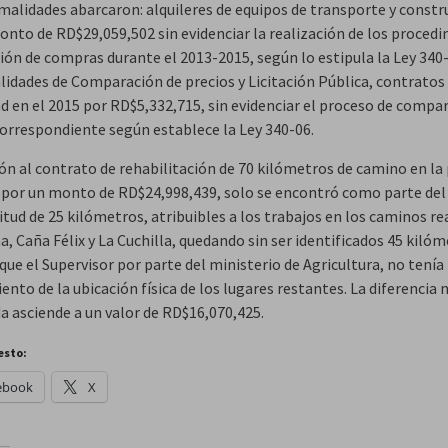
malidades abarcaron: alquileres de equipos de transporte y constr
onto de RD$29,059,502 sin evidenciar la realización de los proced
ción de compras durante el 2013-2015, según lo estipula la Ley 340
lidades de Comparación de precios y Licitación Pública, contratos
ad en el 2015 por RD$5,332,715, sin evidenciar el proceso de compa
correspondiente según establece la Ley 340-06.
ión al contrato de rehabilitación de 70 kilómetros de camino en la 
por un monto de RD$24,998,439, solo se encontró como parte de
tud de 25 kilómetros, atribuibles a los trabajos en los caminos re
a, Caña Félix y La Cuchilla, quedando sin ser identificados 45 kilóm
que el Supervisor por parte del ministerio de Agricultura, no tenía
nto de la ubicación física de los lugares restantes. La diferencia 
a asciende a un valor de RD$16,070,425.
esto:
ebook
X