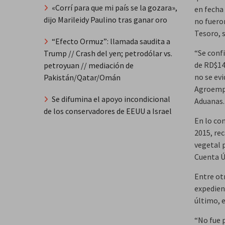
«Corrí para que mi país se la gozara»,
en fecha 
dijo Marileidy Paulino tras ganar oro
no fueron
Tesoro, 
“Efecto Ormuz”: llamada saudita a
“Se conf
Trump // Crash del yen; petrodólar vs.
de RD$14
petroyuan // mediación de
no se evi
Pakistán/Qatar/Omán
Agroempr
Se difumina el apoyo incondicional
Aduanas.
de los conservadores de EEUU a Israel
En lo co
2015, re
vegetal 
Cuenta Ú
Entre otr
expedien
último, e
“No fue 