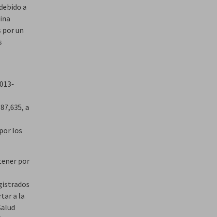
debido a
mina
s por un
s
2013-
87,635, a
por los
tener por
gistrados
tar a la
Salud