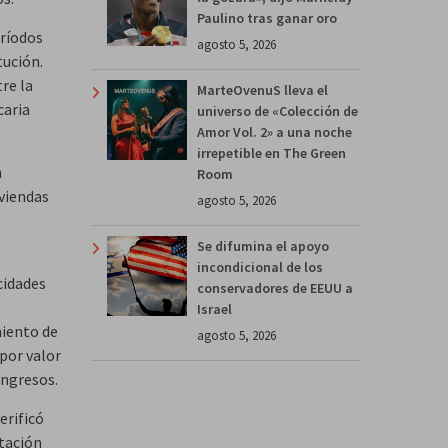
Paulino tras ganar oro
eríodos
agosto 5, 2026
tución.
re la
MarteOvenuS lleva el
caria
universo de «Colección de
Amor Vol. 2» a una noche
irrepetible en The Green
n
Room
iviendas
agosto 5, 2026
Se difumina el apoyo
incondicional de los
cidades
conservadores de EEUU a
Israel
miento de
agosto 5, 2026
por valor
ingresos.
erificó
tación