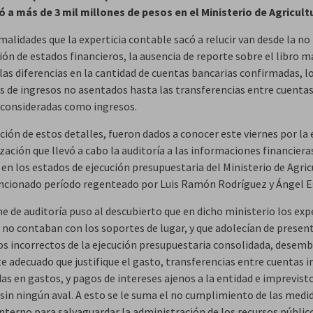
 a más de 3 mil millones de pesos en el Ministerio de Agricult
alidades que la experticia contable sacó a relucir van desde la no
ión de estados financieros, la ausencia de reporte sobre el libro m
las diferencias en la cantidad de cuentas bancarias confirmadas, l
s de ingresos no asentados hasta las transferencias entre cuenta
 consideradas como ingresos.
ción de estos detalles, fueron dados a conocer este viernes por la
ización que llevó a cabo la auditoría a las informaciones financiera
 en los estados de ejecución presupuestaria del Ministerio de Agric
ncionado período regenteado por Luis Ramón Rodríguez y Ángel E
me de auditoría puso al descubierto que en dicho ministerio los ex
 no contaban con los soportes de lugar, y que adolecían de presen
ros incorrectos de la ejecución presupuestaria consolidada, desemb
te adecuado que justifique el gasto, transferencias entre cuentas 
as en gastos, y pagos de intereses ajenos a la entidad e imprevist
sin ningún aval. A esto se le suma el no cumplimiento de las medi
interno para salvaguardar la administración de los recursos públic