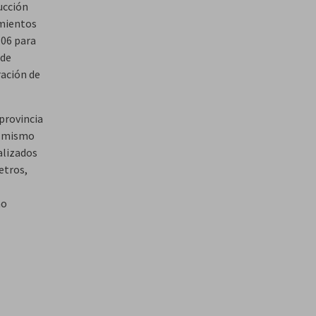
ucción
imientos
-06 para
 de
ración de
provincia
l mismo
alizados
etros,
no