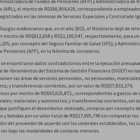
dministradora de Fondos de Pensiones (AFP) y Administradora de R
s (ARL), el monto de RD$66,904,629, correspondiente a empleados
registrados en las nóminas de Servicios Especiales y Contratado Ig
lazgos evidenciaron que, en el año 2015, el Ministerio dejó de rete
el monto de RD$812,658 y RD$2,100,547, respectivamente, para un 
,205, por concepto del Seguro Familiar de Salud (SFS); y Administr
e Pensiones (AFP), en la Nómina de Jornaleros.
se encontraron datos contradictorios entre la ejecución presupue
te de libramientos del Sistema de Gestión Financiera (SIGEF) en la
onen las áreas de servicios personales, no personales, materiales
os; y transferencias corrientes, por un valor de RD$57,833,274,
sos por monto de RD$93,625,872., correspondientes a gastos de s
ales; materiales y suministros; y transferencias corrientes, sin la
 que justifiquen el desembolso realizado, compras por concepto d
s y bebidas por un valor total de RD$17,005,740 sin completar los
ción del proveedor de acuerdo con los umbrales establecidos, los c
 ser bajo las modalidades de compras menores.