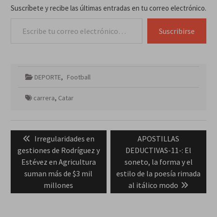
Suscríbete y recibe las últimas entradas en tu correo electrónico.
Escribe tu correo electrónico…
Suscribirse
DEPORTE
,
Football
carrera
,
Catar
Navegación
Previous
Next
Irregularidades en
APOSTILLAS
de
post:
post:
gestiones de Rodríguez y
DEDUCTIVAS-11-: El
entradas
Estévez en Agricultura
soneto, la forma y el
suman más de $3 mil
estilo de la poesía rimada
millones
al itálico modo