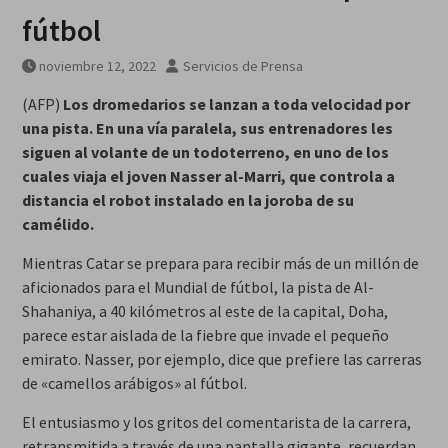
MarteOvenuS lleva el universo
fútbol
de «Colección de Amor Vol. 2» a
una noche irrepetible en The
noviembre 12, 2022
Servicios de Prensa
Green Room
(AFP)
Los dromedarios se lanzan a toda velocidad por
una pista. En una vía paralela, sus entrenadores les
siguen al volante de un todoterreno, en uno de los
cuales viaja el joven Nasser al-Marri, que controla a
distancia el robot instalado en la joroba de su
camélido.
Mientras Catar se prepara para recibir más de un millón de
aficionados para el Mundial de fútbol, la pista de Al-
Shahaniya, a 40 kilómetros al este de la capital, Doha,
parece estar aislada de la fiebre que invade el pequeño
emirato. Nasser, por ejemplo, dice que prefiere las carreras
de «camellos arábigos» al fútbol.
El entusiasmo y los gritos del comentarista de la carrera,
retransmitida a través de una pantalla gigante, recuerdan