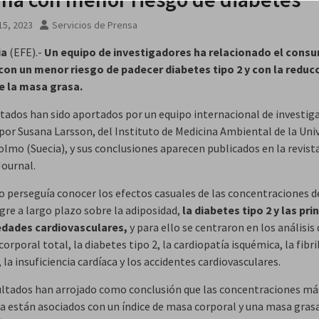
15, 2023
Servicios de Prensa
ia
(EFE).-
Un equipo de investigadores ha relacionado el cons
con un menor riesgo de padecer diabetes tipo 2 y con la reduc
e la masa grasa.
ltados han sido aportados por un equipo internacional de investig
 por Susana Larsson, del Instituto de Medicina Ambiental de la Uni
lmo (Suecia), y sus conclusiones aparecen publicados en la revista
Journal.
io perseguía conocer los efectos casuales de las concentraciones d
gre a largo plazo sobre la adiposidad,
la diabetes tipo 2 y las pri
dades cardiovasculares,
y para ello se centraron en los análisis 
orporal total, la diabetes tipo 2, la cardiopatía isquémica, la fibri
, la insuficiencia cardíaca y los accidentes cardiovasculares.
sultados han arrojado como conclusión que las concentraciones má
na están asociados con un índice de masa corporal y una masa gra