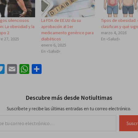
gos silenciosos
La FDA de EE.UU da su
Tipos de obesidad:
n: La obesidad y la
aprobación al 1er
clasifican y qué sign
ipo 2
medicamento genérico para
marzo 4, 2026
e 27, 2025
diabéticos
En «Salud»
»
enero 6, 2025
En «Salud»
acebook
Twitter
Email
WhatsApp
Compartir
Descubre más desde Notiultimas
Suscríbete y recibe las últimas entradas en tu correo electrónico.
lectrónico…
Suscr