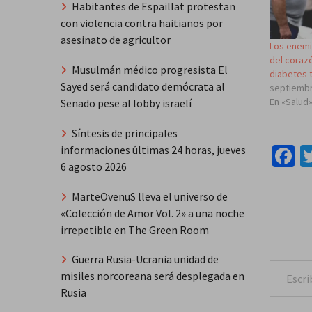
Habitantes de Espaillat protestan
con violencia contra haitianos por
asesinato de agricultor
Los enemi
del corazó
Musulmán médico progresista El
diabetes t
Sayed será candidato demócrata al
septiembr
En «Salud
Senado pese al lobby israelí
Síntesis de principales
F
informaciones últimas 24 horas, jueves
6 agosto 2026
MarteOvenuS lleva el universo de
«Colección de Amor Vol. 2» a una noche
irrepetible en The Green Room
Guerra Rusia-Ucrania unidad de
Escribe tu correo e
misiles norcoreana será desplegada en
Rusia