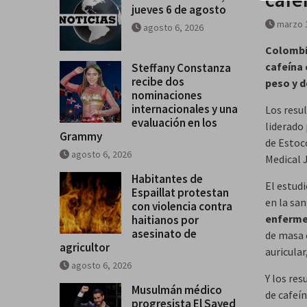
jueves 6 de agosto
marzo 
agosto 6, 2026
Colomb
cafeína 
Steffany Constanza
recibe dos
peso y d
nominaciones
internacionales y una
Los resu
evaluación en los
liderado
Grammy
de Estoco
agosto 6, 2026
Medical 
Habitantes de
El estud
Espaillat protestan
en la san
con violencia contra
enferme
haitianos por
asesinato de
de masa c
agricultor
auricular
agosto 6, 2026
Y los re
Musulmán médico
de cafeí
progresista El Sayed