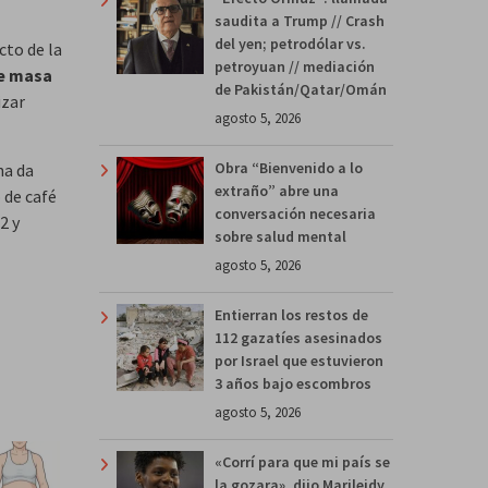
saudita a Trump // Crash
del yen; petrodólar vs.
cto de la
petroyuan // mediación
de masa
de Pakistán/Qatar/Omán
izar
agosto 5, 2026
Obra “Bienvenido a lo
na da
extraño” abre una
 de café
conversación necesaria
2 y
sobre salud mental
agosto 5, 2026
Entierran los restos de
112 gazatíes asesinados
por Israel que estuvieron
3 años bajo escombros
agosto 5, 2026
«Corrí para que mi país se
la gozara», dijo Marileidy