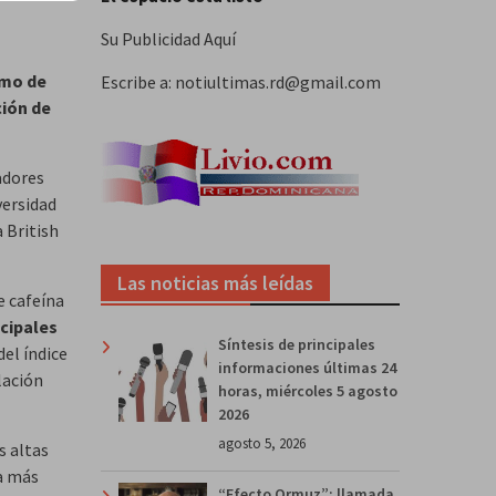
Su Publicidad Aquí
umo de
Escribe a: notiultimas.rd@gmail.com
ción de
adores
versidad
 British
Las noticias más leídas
e cafeína
ncipales
Síntesis de principales
del índice
informaciones últimas 24
lación
horas, miércoles 5 agosto
2026
agosto 5, 2026
s altas
sa más
“Efecto Ormuz”: llamada