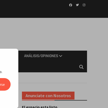
Facebook
Twitter
Instagram
IMIENTO
ANÁLISIS/OPINIONES
o.
rse
Anunciate con Nosotros
El espacio esta listo