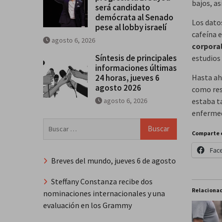
bajos, a
será candidato
demócrata al Senado
Los dato
pese al lobby israelí
cafeína 
agosto 6, 2026
corporal
Síntesis de principales
estudios 
informaciones últimas
24 horas, jueves 6
Hasta ah
agosto 2026
como res
agosto 6, 2026
estaba t
enfermed
Buscar:
Comparte 
Fac
Breves del mundo, jueves 6 de agosto
Steffany Constanza recibe dos
Relaciona
nominaciones internacionales y una
evaluación en los Grammy