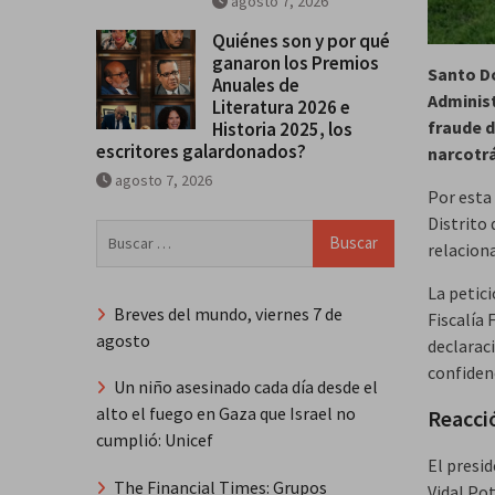
agosto 7, 2026
Quiénes son y por qué
ganaron los Premios
Santo 
Anuales de
Administ
Literatura 2026 e
fraude d
Historia 2025, los
escritores galardonados?
narcotrá
agosto 7, 2026
Por esta 
Distrito
Buscar:
relacion
La petici
Breves del mundo, viernes 7 de
Fiscalía 
agosto
declarac
confidenc
Un niño asesinado cada día desde el
alto el fuego en Gaza que Israel no
Reacci
cumplió: Unicef
El presi
The Financial Times: Grupos
Vidal Po