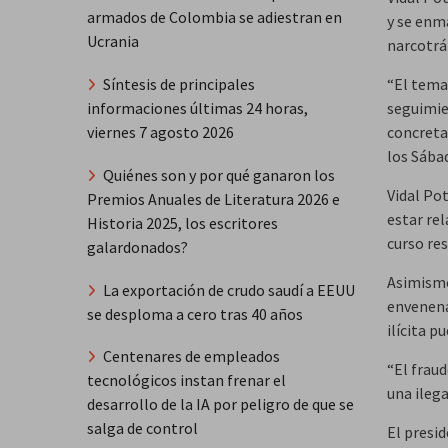
armados de Colombia se adiestran en
y se enm
Ucrania
narcotráf
Síntesis de principales
“El tema 
informaciones últimas 24 horas,
seguimie
viernes 7 agosto 2026
concreta
los Sába
Quiénes son y por qué ganaron los
Vidal Pot
Premios Anuales de Literatura 2026 e
estar rel
Historia 2025, los escritores
curso re
galardonados?
Asimismo,
La exportación de crudo saudí a EEUU
envenena
se desploma a cero tras 40 años
ilícita p
Centenares de empleados
“El frau
tecnológicos instan frenar el
una ilega
desarrollo de la IA por peligro de que se
salga de control
El presi