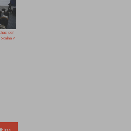
chas con
cocaína y
ibirse