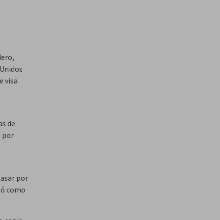
dero,
 Unidos
e visa
as de
a por
pasar por
ipó como