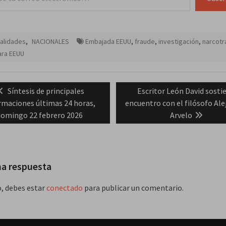
alidades
,
NACIONALES
Embajada EEUU
,
fraude
,
investigación
,
narcotr
ara EEUU
ación
Previous
Next
Síntesis de principales
Escritor León David sosti
post:
post:
rmaciones últimas 24 horas,
encuentro con el filósofo Al
das
domingo 22 febrero 2026
Arvelo
na respuesta
o, debes estar
conectado
para publicar un comentario.