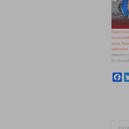
Superviso
es acusad
visas frau
sobornos
febrero 1
En «Actua
F
Escribe tu correo e