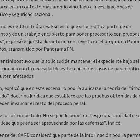
arca en un contexto más amplio vinculado a investigaciones de
ico y seguridad nacional.
no es de 10 mil dólares. Eso es lo que se acredita a partir de un
nto y de un trabajo encubierto para poder procesarlo con pruebas
s”, expresó el jurista durante una entrevista en el programa Pano
dos, transmitido por Panorama FM.
entini sostuvo que la solicitud de mantener el expediente bajo sel
acionada con la necesidad de evitar que otros casos de narcotráfic
sulten afectados.
 explicó que en este escenario podría aplicarse la teoría del “árb
do”, doctrina jurídica que establece que las pruebas obtenidas de
ueden invalidar el resto del proceso penal.
de lo corrompe todo. No se puede poner en riesgo una cantidad de 
lidad que pueda ser aprovechada por las defensas”, indicó.
dente del CARD consideró que parte de la información podría perm