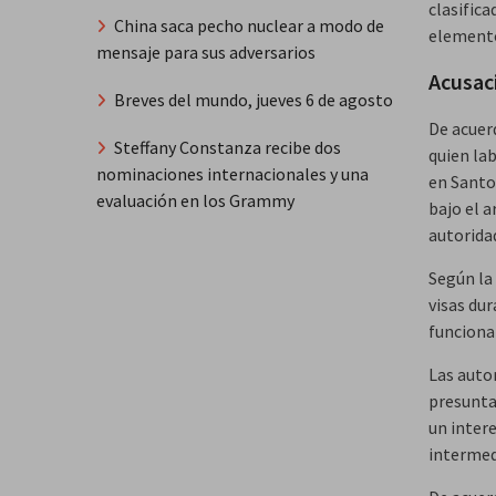
clasific
China saca pecho nuclear a modo de
elemento
mensaje para sus adversarios
Acusac
Breves del mundo, jueves 6 de agosto
De acuer
Steffany Constanza recibe dos
quien la
nominaciones internacionales y una
en Santo
evaluación en los Grammy
bajo el a
autorida
Según la
visas dur
funciona
Las auto
presunta
un inter
intermed