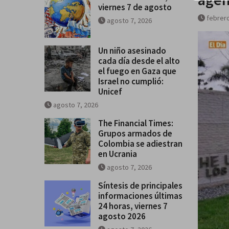
viernes 7 de agosto
se salga de control
febrero
Breves del mundo, viernes 7 de
agosto 7, 2026
Un niño asesinado
cada día desde el alto
el fuego en Gaza que
Israel no cumplió:
Unicef
agosto 7, 2026
The Financial Times:
Grupos armados de
Colombia se adiestran
en Ucrania
agosto 7, 2026
Síntesis de principales
informaciones últimas
24 horas, viernes 7
agosto 2026