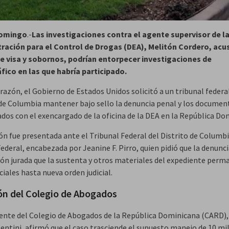
Domingo
.-
Las investigaciones contra el agente supervisor de l
ración para el Control de Drogas (DEA), Melitón Cordero, acu
e visa y sobornos, podrían entorpecer investigaciones de
fico en las que habría participado.
razón, el Gobierno de Estados Unidos solicitó a un tribunal federal
 de Columbia mantener bajo sello la denuncia penal y los documen
ados con el exencargado de la oficina de la DEA en la República Do
ón fue presentada ante el Tribunal Federal del Distrito de Columbi
Federal, encabezada por Jeanine F. Pirro, quien pidió que la denunci
ión jurada que la sustenta y otros materiales del expediente per
iales hasta nueva orden judicial.
ón del Colegio de Abogados
dente del Colegio de Abogados de la República Dominicana (CARD),
tentini, afirmó que el caso trasciende el supuesto manejo de 10 mi