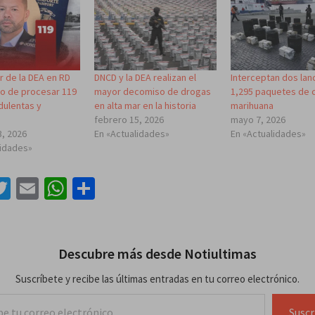
r de la DEA en RD
DNCD y la DEA realizan el
Interceptan dos lan
o de procesar 119
mayor decomiso de drogas
1,295 paquetes de 
dulentas y
en alta mar en la historia
marihuana
febrero 15, 2026
mayo 7, 2026
3, 2026
En «Actualidades»
En «Actualidades»
lidades»
acebook
Twitter
Email
WhatsApp
Compartir
Descubre más desde Notiultimas
Suscríbete y recibe las últimas entradas en tu correo electrónico.
lectrónico…
Suscr