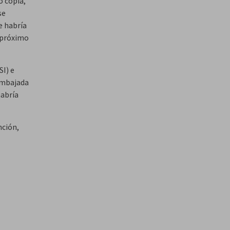
o copia,
se
e habría
, próximo
SI) e
 embajada
habría
nción,