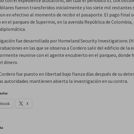
o con el expediente acusatorio, del cual el periódico EL DÍA obtuv
dólares fueron transferidos inicialmente y los siete mil restantes 
on en efectivo al momento de recibir el pasaporte. El pago final s
o en el parqueo de Supermix, en la avenida República de Colombia
 diplomática.
tigación fue desarrollada por Homeland Security Investigations (H
rabaciones en las que se observa a Cordero salir del edificio de la
iormente reunirse con el agente encubierto en el parqueo, donde 
el dinero.
Cordero fue puesto en libertad bajo fianza días después de su dete
as autoridades mantienen abierta la investigación en su contra.
esto:
ebook
X
do