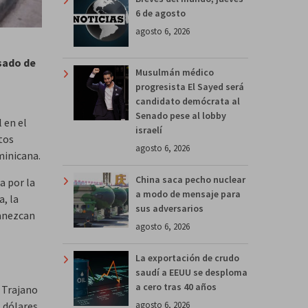
6 de agosto
agosto 6, 2026
a
sado de
Musulmán médico
progresista El Sayed será
candidato demócrata al
Senado pese al lobby
 en el
israelí
tos
agosto 6, 2026
minicana.
China saca pecho nuclear
a por la
a modo de mensaje para
a, la
sus adversarios
manezcan
agosto 6, 2026
La exportación de crudo
saudí a EEUU se desploma
a cero tras 40 años
 Trajano
agosto 6, 2026
l dólares