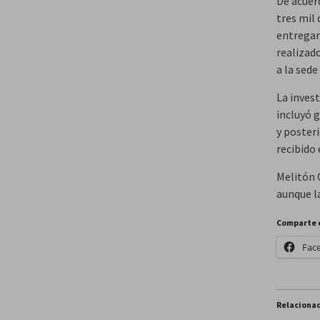
De acuerd
tres mil 
entregar
realizad
a la sede
La inves
incluyó g
y poster
recibido 
Melitón 
aunque l
Comparte 
Fac
Relaciona