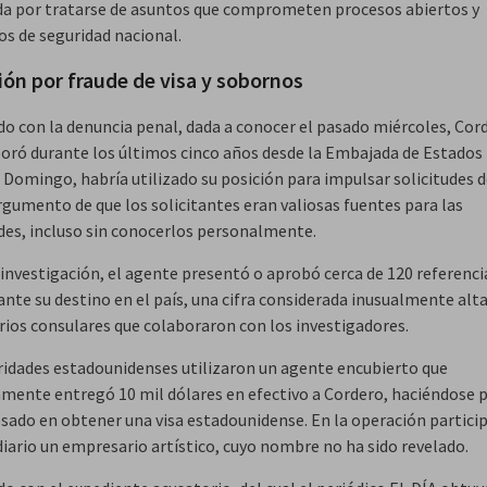
ada por tratarse de asuntos que comprometen procesos abiertos y
s de seguridad nacional.
ión por fraude de visa y sobornos
do con la denuncia penal, dada a conocer el pasado miércoles, Cor
boró durante los últimos cinco años desde la Embajada de Estados
 Domingo, habría utilizado su posición para impulsar solicitudes d
rgumento de que los solicitantes eran valiosas fuentes para las
des, incluso sin conocerlos personalmente.
 investigación, el agente presentó o aprobó cerca de 120 referenci
ante su destino en el país, una cifra considerada inusualmente alt
rios consulares que colaboraron con los investigadores.
ridades estadounidenses utilizaron un agente encubierto que
mente entregó 10 mil dólares en efectivo a Cordero, haciéndose 
esado en obtener una visa estadounidense. En la operación partic
iario un empresario artístico, cuyo nombre no ha sido revelado.