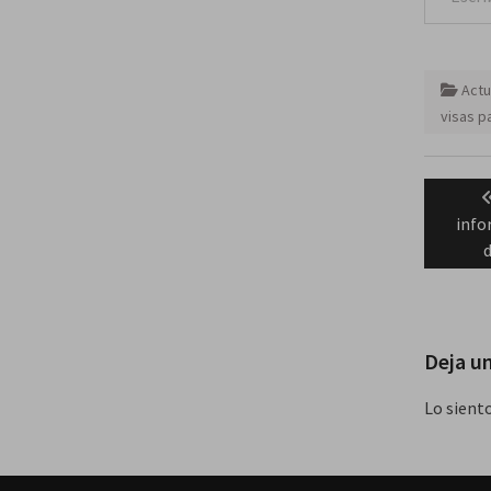
Actu
visas p
Naveg
de
info
entra
Deja u
Lo sient