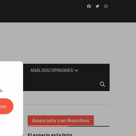
Facebook
Twitter
Instagram
IMIENTO
ANÁLISIS/OPINIONES
o.
rse
Anunciate con Nosotros
áfico
El espacio esta listo