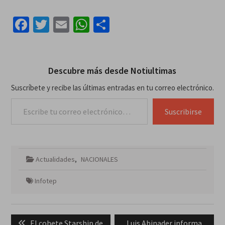
Facebook
Twitter
Email
WhatsApp
Compartir
Descubre más desde Notiultimas
Suscríbete y recibe las últimas entradas en tu correo electrónico.
Escribe tu correo electrónico…
Suscribirse
Actualidades
,
NACIONALES
Infotep
Navegación
Previous
Next
El cohete Starship de
Luis Abinader informa