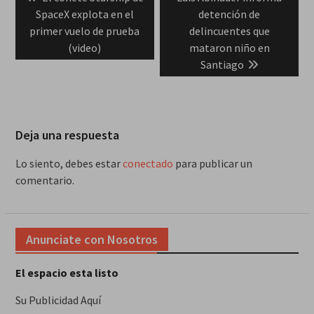
de
post:
post:
SpaceX explota en el
detención de
entradas
primer vuelo de prueba
delincuentes que
(video)
mataron niño en
Santiago
Deja una respuesta
Lo siento, debes estar
conectado
para publicar un
comentario.
Anunciate con Nosotros
El espacio esta listo
Su Publicidad Aquí