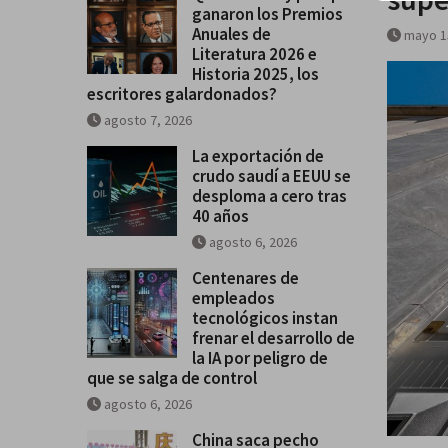
ganaron los Premios
desarrollo de la IA por peligro 
Anuales de
mayo 1
se salga de control
Literatura 2026 e
Historia 2025, los
escritores galardonados?
agosto 7, 2026
La exportación de
crudo saudí a EEUU se
desploma a cero tras
40 años
agosto 6, 2026
Centenares de
empleados
tecnológicos instan
frenar el desarrollo de
la IA por peligro de
que se salga de control
agosto 6, 2026
China saca pecho