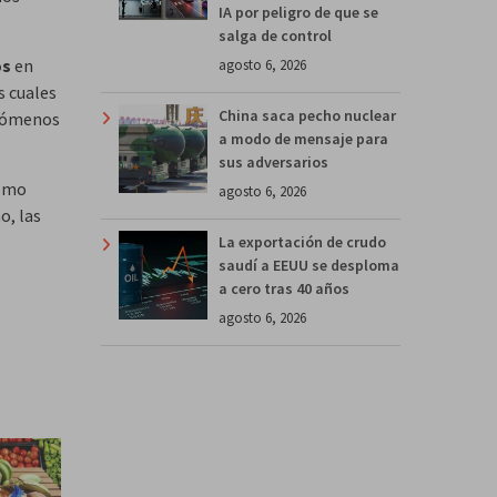
IA por peligro de que se
salga de control
os
en
agosto 6, 2026
s cuales
China saca pecho nuclear
enómenos
a modo de mensaje para
sus adversarios
como
agosto 6, 2026
ao, las
La exportación de crudo
saudí a EEUU se desploma
a cero tras 40 años
agosto 6, 2026