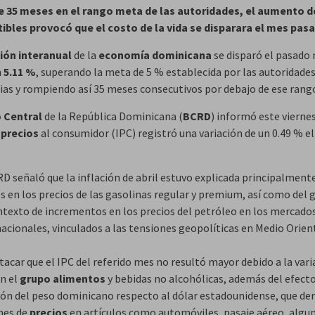
 35 meses en el rango meta de las autoridades, el aumento d
bles provocó que el costo de la vida se disparara el mes pas
ción interanual
de la
economía dominicana
se disparó el pasado
n
5.11 %
, superando la meta de 5 % establecida por las autoridade
as y rompiendo así 35 meses consecutivos por debajo de ese rang
 Central
de la República Dominicana (
BCRD
) informó este vierne
e
precios
al consumidor (IPC) registró una variación de un 0.49 % e
D señaló que la inflación de abril estuvo explicada principalmente
s en los precios de las gasolinas regular y premium, así como del g
ntexto de incrementos en los precios del petróleo en los mercado
acionales, vinculados a las tensiones geopolíticas en Medio Orien
acar que el IPC del referido mes no resultó mayor debido a la vari
en el
grupo alimentos
y bebidas no alcohólicas, además del efecto
ión del peso dominicano respecto al dólar estadounidense, que der
nes de
precios
en artículos como automóviles, pasaje aéreo, algu