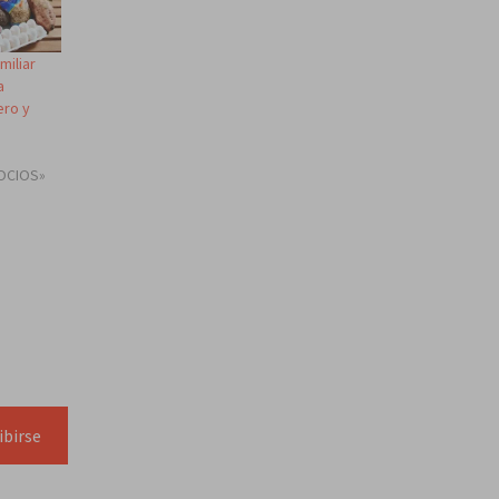
miliar
a
ero y
OCIOS»
ibirse