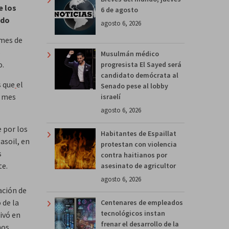
e los
6 de agosto
ado
agosto 6, 2026
 mes de
s
Musulmán médico
o.
progresista El Sayed será
candidato demócrata al
s que
el
Senado pese al lobby
l mes
israelí
agosto 6, 2026
 por los
Habitantes de Espaillat
asoil, en
protestan con violencia
s
contra haitianos por
te.
asesinato de agricultor
agosto 6, 2026
ación de
 de la
Centenares de empleados
tecnológicos instan
ivó en
frenar el desarrollo de la
nos