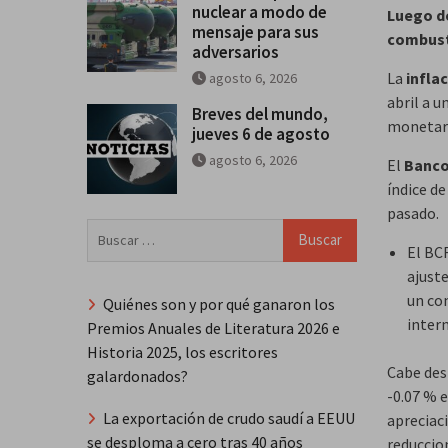
nuclear a modo de
Luego de
mensaje para sus
combusti
adversarios
La
infla
agosto 6, 2026
abril a u
Breves del mundo,
monetari
jueves 6 de agosto
agosto 6, 2026
El
Banco
índice d
pasado.
Buscar:
El BCR
ajuste
un co
Quiénes son y por qué ganaron los
intern
Premios Anuales de Literatura 2026 e
Historia 2025, los escritores
Cabe dest
galardonados?
-0.07 % 
La exportación de crudo saudí a EEUU
apreciac
se desploma a cero tras 40 años
reduccio