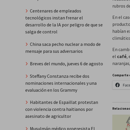
rubros de
Centenares de empleados
En el ca
tecnológicos instan frenar el
product
desarrollo de la IA por peligro de que se
habían e
salga de control
climático
China saca pecho nuclear a modo de
En cambi
mensaje para sus adversarios
el
café
,
naranjas,
Breves del mundo, jueves 6 de agosto
Comparte 
Steffany Constanza recibe dos
nominaciones internacionales y una
Fac
evaluación en los Grammy
Habitantes de Espaillat protestan
Relaciona
con violencia contra haitianos por
asesinato de agricultor
Musulmán médico progresista El