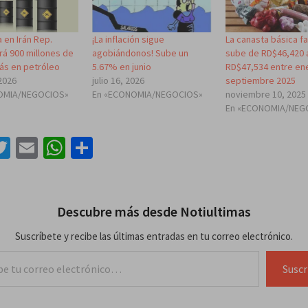
 en Irán Rep.
¡La inflación sigue
La canasta básica fa
á 900 millones de
agobiándonos! Sube un
sube de RD$46,420 
ás en petróleo
5.67% en junio
RD$47,534 entre en
2026
julio 16, 2026
septiembre 2025
OMIA/NEGOCIOS»
En «ECONOMIA/NEGOCIOS»
noviembre 10, 2025
En «ECONOMIA/NEG
acebook
Twitter
Email
WhatsApp
Compartir
Descubre más desde Notiultimas
Suscríbete y recibe las últimas entradas en tu correo electrónico.
lectrónico…
Suscr