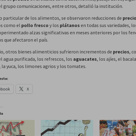
l grupo comunicaciones, entre otros, detalló la institución.
so particular de los alimentos, se observaron reducciones de
preci
os como el
pollo fresco
y los
plátanos
en todas sus variedades, lo
xperimentado alzas significativas en meses anteriores por los f
s que afectaron el país.
o, otros bienes alimenticios sufrieron incrementos de
precios
, 
 el agua purificada, los refrescos, los
aguacates
, los ajíes, el bacal
 la yuca, los limones agrios y los tomates.
esto:
ebook
X
do