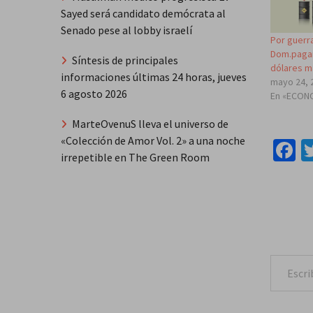
Sayed será candidato demócrata al
Senado pese al lobby israelí
Por guerra
Dom.pagar
Síntesis de principales
dólares m
informaciones últimas 24 horas, jueves
mayo 24, 
6 agosto 2026
En «ECON
MarteOvenuS lleva el universo de
«Colección de Amor Vol. 2» a una noche
F
irrepetible en The Green Room
Escribe tu correo e