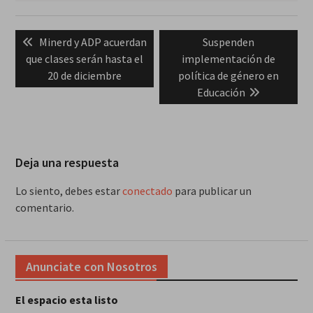
Navegación
Previous
Next
Minerd y ADP acuerdan
Suspenden
de
post:
post:
que clases serán hasta el
implementación de
entradas
20 de diciembre
política de género en
Educación
Deja una respuesta
Lo siento, debes estar
conectado
para publicar un
comentario.
Anunciate con Nosotros
El espacio esta listo