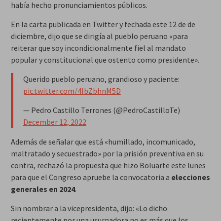
había hecho pronunciamientos públicos.
En la carta publicada en Twitter y fechada este 12 de de
diciembre, dijo que se dirigía al pueblo peruano «para
reiterar que soy incondicionalmente fiel al mandato
popular y constitucional que ostento como presidente».
Querido pueblo peruano, grandioso y paciente:
pic.twitter.com/4IbZbhnM5D
— Pedro Castillo Terrones (@PedroCastilloTe)
December 12, 2022
Además de señalar que está «humillado, incomunicado,
maltratado y secuestrado» por la prisión preventiva en su
contra, rechazó la propuesta que hizo Boluarte este lunes
para que el Congreso apruebe la convocatoria a
elecciones
generales en 2024
.
Sin nombrar a la vicepresidenta, dijo: «Lo dicho
recientemente por una usurpadora no es más que los