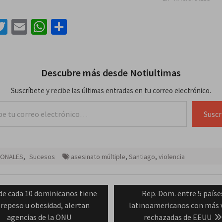
acebook
Twitter
Email
WhatsApp
Compartir
Descubre más desde Notiultimas
Suscríbete y recibe las últimas entradas en tu correo electrónico.
lectrónico…
Suscr
IONALES
,
Sucesos
asesinato múltiple
,
Santiago
,
violencia
ación
evious
Next
de cada 10 dominicanos tiene
Rep. Dom. entre 5 paíse
st:
post:
repeso u obesidad, alertan
latinoamericanos con más 
das
agencias de la ONU
rechazadas de EEUU