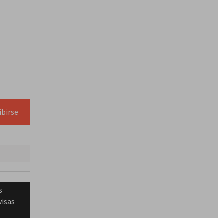
ibirse
s
visas