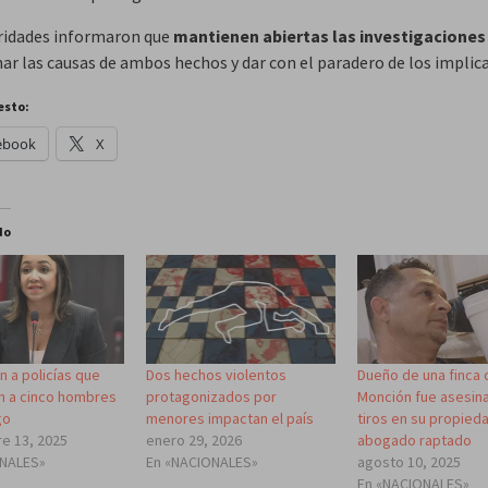
ridades informaron que
mantienen abiertas las investigaciones
ar las causas de ambos hechos y dar con el paradero de los implic
esto:
ebook
X
do
 a policías que
Dos hechos violentos
Dueño de una finca 
n a cinco hombres
protagonizados por
Monción fue asesin
go
menores impactan el país
tiros en su propieda
e 13, 2025
enero 29, 2026
abogado raptado
ONALES»
En «NACIONALES»
agosto 10, 2025
En «NACIONALES»