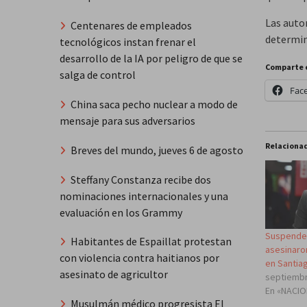
Las auto
Centenares de empleados
determin
tecnológicos instan frenar el
desarrollo de la IA por peligro de que se
Comparte 
salga de control
Fac
China saca pecho nuclear a modo de
mensaje para sus adversarios
Relaciona
Breves del mundo, jueves 6 de agosto
Steffany Constanza recibe dos
nominaciones internacionales y una
evaluación en los Grammy
Suspenden
Habitantes de Espaillat protestan
asesinaro
con violencia contra haitianos por
en Santia
asesinato de agricultor
septiembr
En «NACI
Musulmán médico progresista El