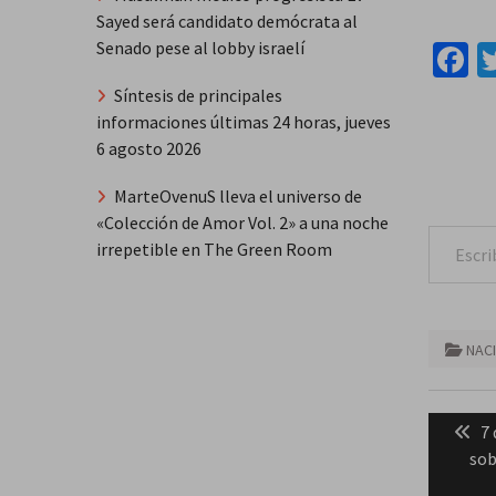
Sayed será candidato demócrata al
Senado pese al lobby israelí
F
Síntesis de principales
informaciones últimas 24 horas, jueves
6 agosto 2026
MarteOvenuS lleva el universo de
«Colección de Amor Vol. 2» a una noche
Escribe tu correo e
irrepetible en The Green Room
NAC
Naveg
Pr
7 
de
po
sob
entra