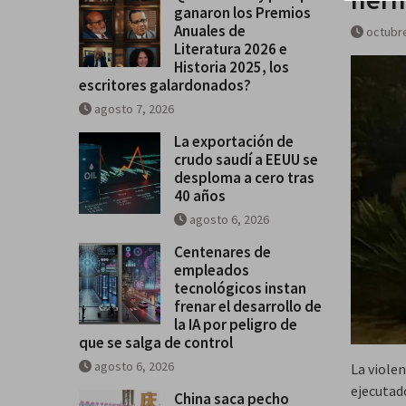
ganaron los Premios
Historia 2025, los escritores
Anuales de
octubre
galardonados?
Literatura 2026 e
Historia 2025, los
escritores galardonados?
agosto 7, 2026
La exportación de
crudo saudí a EEUU se
desploma a cero tras
40 años
agosto 6, 2026
Centenares de
empleados
tecnológicos instan
frenar el desarrollo de
la IA por peligro de
que se salga de control
agosto 6, 2026
La viole
ejecutad
China saca pecho