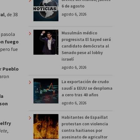
6 de agosto
al
, de 38
agosto 6, 2026
Musulmán médico
 pasola
progresista El Sayed será
on fuego
candidato demócrata al
 pero fue
Senado pese al lobby
israelí
agosto 6, 2026
or
Pueblo
taron
La exportación de crudo
saudí a EEUU se desploma
a cero tras 40 años
da
agosto 6, 2026
son
Habitantes de Espaillat
elfry
protestan con violencia
contra haitianos por
iete
,
asesinato de agricultor