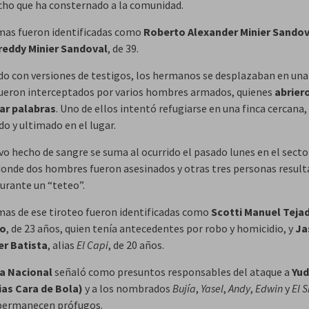
cho que ha consternado a la comunidad.
imas fueron identificadas como
Roberto Alexander Minier Sandov
reddy Minier Sandoval
, de 39.
do con versiones de testigos, los hermanos se desplazaban en una
ueron interceptados por varios hombres armados, quienes
abrier
ar palabras
. Uno de ellos intentó refugiarse en una finca cercana,
o y ultimado en el lugar.
vo hecho de sangre se suma al ocurrido el pasado lunes en el sect
 donde dos hombres fueron asesinados y otras tres personas resul
durante un “teteo”.
imas de ese tiroteo fueron identificadas como
Scotti Manuel Teja
co
, de 23 años, quien tenía antecedentes por robo y homicidio, y
Ja
er Batista
, alias
El Capi
, de 20 años.
ía Nacional
señaló como presuntos responsables del ataque a
Yud
lias Cara de Bola)
y a los nombrados
Bujía
,
Yasel
,
Andy
,
Edwin
y
El S
permanecen prófugos.