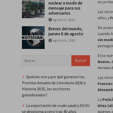
en un he
nuclear a modo de
mensaje para sus
Las víct
adversarios
años, y
F
agosto 6, 2026
De acuer
Breves del mundo,
jueves 6 de agosto
cuando f
sin medi
agosto 6, 2026
perseguid
Este nue
Buscar:
Nuevo
,
heridas 
Quiénes son y por qué ganaron los
Las víct
Premios Anuales de Literatura 2026 e
Francis
Historia 2025, los escritores
Alexand
galardonados?
La
Polic
Arias (a
La exportación de crudo saudí a EEUU
quienes 
se desploma a cero tras 40 años