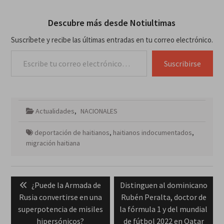
Descubre más desde Notiultimas
Suscríbete y recibe las últimas entradas en tu correo electrónico.
Escribe tu correo electrónico…
Suscribirse
Actualidades
,
NACIONALES
deportación de haitianos
,
haitianos indocumentados
,
migración haitiana
Navegación
Previous
Next
¿Puede la Armada de
Distinguen al dominicano
de
post:
post:
Rusia convertirse en una
Rubén Peralta, doctor de
entradas
superpotencia de misiles
la fórmula 1 y del mundial
hipersónicos?
de fútbol 2022 en Qatar