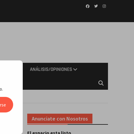
Facebook
Twitter
Instagram
IMIENTO
ANÁLISIS/OPINIONES
o.
ingo Norte
rse
Anunciate con Nosotros
El espacio esta listo