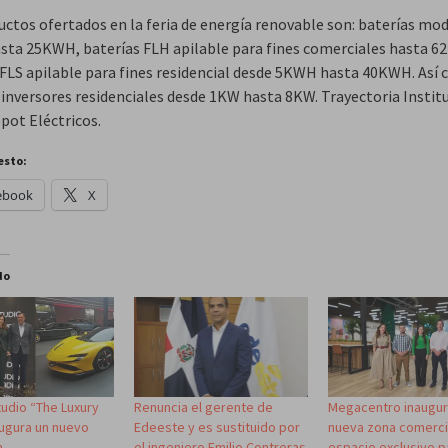
uctos ofertados en la feria de energía renovable son: baterías mo
ta 25KWH, baterías FLH apilable para fines comerciales hasta 6
 FLS apilable para fines residencial desde 5KWH hasta 40KWH. Así
inversores residenciales desde 1KW hasta 8KW. Trayectoria Institu
pot Eléctricos.
esto:
ebook
X
do
tudio “The Luxury
Renuncia el gerente de
Megacentro inaugur
augura un nuevo
Edeeste y es sustituido por
nueva zona comercia
m
el ingeniero Emilio Contreras
espacio exclusivo p