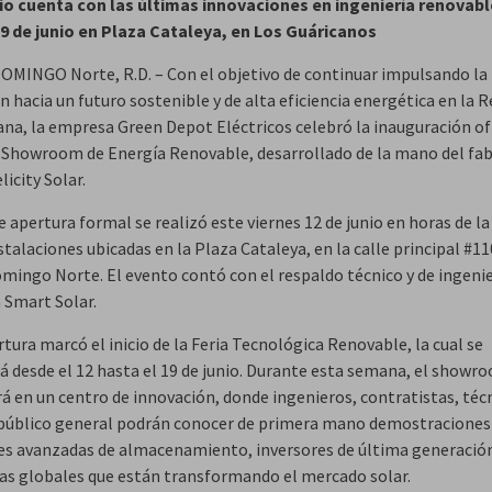
io cuenta con las últimas innovaciones en ingeniería renovab
 19 de junio en Plaza Cataleya, en Los Guáricanos
MINGO Norte, R.D. – Con el objetivo de continuar impulsando la
n hacia un futuro sostenible y de alta eficiencia energética en la 
na, la empresa Green Depot Eléctricos celebró la inauguración ofi
 Showroom de Energía Renovable, desarrollado de la mano del fab
licity Solar.
e apertura formal se realizó este viernes 12 de junio en horas de 
stalaciones ubicadas en la Plaza Cataleya, en la calle principal #11
mingo Norte. El evento contó con el respaldo técnico y de ingenie
 Smart Solar.
tura marcó el inicio de la Feria Tecnológica Renovable, la cual se
á desde el 12 hasta el 19 de junio. Durante esta semana, el showr
rá en un centro de innovación, donde ingenieros, contratistas, téc
 público general podrán conocer de primera mano demostraciones 
es avanzadas de almacenamiento, inversores de última generación
as globales que están transformando el mercado solar.