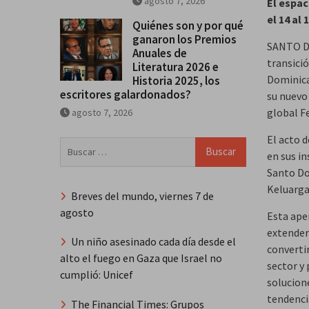
agosto 7, 2026
El espac
el 14 al
Quiénes son y por qué
ganaron los Premios
SANTO DO
Anuales de
transició
Literatura 2026 e
Dominica
Historia 2025, los
escritores galardonados?
su nuevo
global Fe
agosto 7, 2026
El acto d
Buscar:
en sus in
Santo Do
Keluarga
Breves del mundo, viernes 7 de
agosto
Esta aper
extender
Un niño asesinado cada día desde el
converti
alto el fuego en Gaza que Israel no
sector y
cumplió: Unicef
solucion
tendenci
The Financial Times: Grupos