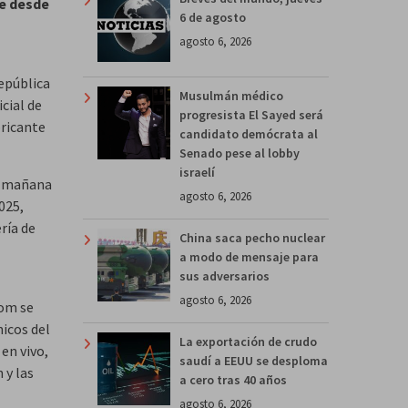
le desde
6 de agosto
agosto 6, 2026
República
Musulmán médico
cial de
progresista El Sayed será
ricante
candidato demócrata al
Senado pese al lobby
israelí
la mañana
agosto 6, 2026
025,
ría de
China saca pecho nuclear
a modo de mensaje para
sus adversarios
agosto 6, 2026
oom se
nicos del
La exportación de crudo
en vivo,
saudí a EEUU se desploma
 y las
a cero tras 40 años
agosto 6, 2026