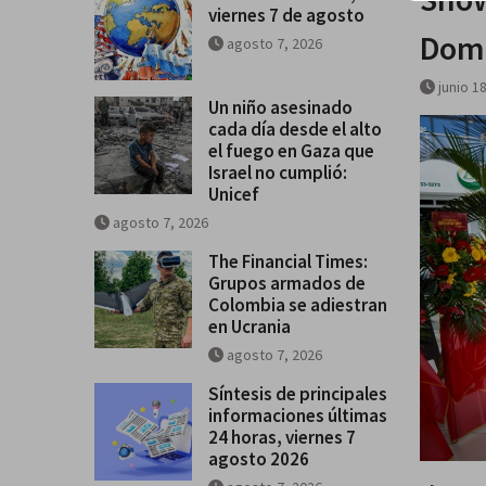
viernes 7 de agosto
se salga de control
Domi
agosto 7, 2026
Breves del mundo, viernes 7 de
junio 1
Un niño asesinado
cada día desde el alto
el fuego en Gaza que
Israel no cumplió:
Unicef
agosto 7, 2026
The Financial Times:
Grupos armados de
Colombia se adiestran
en Ucrania
agosto 7, 2026
Síntesis de principales
informaciones últimas
24 horas, viernes 7
agosto 2026