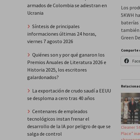
armados de Colombia se adiestran en
Los prod
Ucrania
5KWH has
baterías
Síntesis de principales
también 
informaciones últimas 24 horas,
Green De
viernes 7 agosto 2026
Comparte 
Quiénes son y por qué ganaron los
Fac
Premios Anuales de Literatura 2026 e
Historia 2025, los escritores
galardonados?
Relaciona
La exportación de crudo saudí a EEUU
se desploma a cero tras 40 años
Centenares de empleados
tecnológicos instan frenar el
desarrollo de la IA por peligro de que se
Cleaner S
Place” in
salga de control
showroo