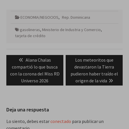
ECONOMIA/NEGOCIOS
,
Rep. Dominicana
gasolineras
,
Ministerio de Industria y Comercio
,
tarjeta de crédito
Navegación
Previous
Next
Alana Chalas
Los meteoritos que
de
post:
post:
compartió lo que busca
devastaron la Tierra
entradas
con la corona del Miss RD
pudieron haber traído el
Universo 2026
origen de la vida
Deja una respuesta
Lo siento, debes estar
conectado
para publicar un
comentario.