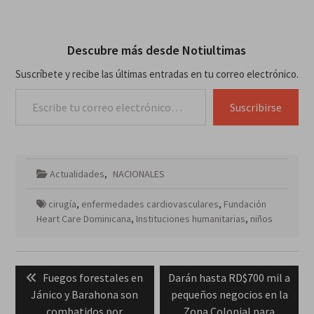
Descubre más desde Notiultimas
Suscríbete y recibe las últimas entradas en tu correo electrónico.
Escribe tu correo electrónico…
Suscribirse
Actualidades
,
NACIONALES
cirugía
,
enfermedades cardiovasculares
,
Fundación
Heart Care Dominicana
,
Instituciones humanitarias
,
niños
Navegación
Previous
Next
Fuegos forestales en
Darán hasta RD$700 mil a
de
post:
post:
Jánico y Barahona son
pequeños negocios en la
entradas
combatidos por
Zona Colonial para