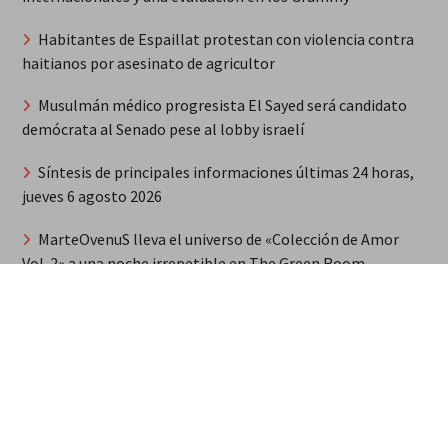
Habitantes de Espaillat protestan con violencia contra
haitianos por asesinato de agricultor
Musulmán médico progresista El Sayed será candidato
demócrata al Senado pese al lobby israelí
Síntesis de principales informaciones últimas 24 horas,
jueves 6 agosto 2026
MarteOvenuS lleva el universo de «Colección de Amor
Vol. 2» a una noche irrepetible en The Green Room
Guerra Rusia-Ucrania unidad de misiles norcoreana será
desplegada en Rusia
«Corrí para que mi país se la gozara», dijo Marileidy
Paulino tras ganar oro
“Efecto Ormuz”: llamada saudita a Trump // Crash del