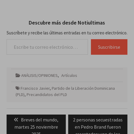
Descubre más desde Notiultimas
Suscríbete y recibe las últimas entradas en tu correo electrónico.
Escribe tu correo electrónico…
Suscribirse
ANÁLISIS/OPINIONES
,
Artículos
Francisco Javier
,
Partido de la Liberación Dominicana
(PLD)
,
Precandidatos del PLD
Navegación
Previous
Next
Breves del mundo,
2 personas secuestradas
de
post:
post:
martes 25 noviembre
en Pedro Brand fueron
entradas