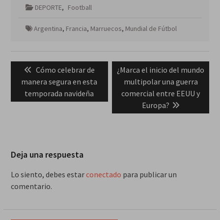
DEPORTE
,
Football
Argentina
,
Francia
,
Marruecos
,
Mundial de Fútbol
Navegación
Previous
Next
Cómo celebrar de
¿Marca el inicio del mundo
de
post:
post:
manera segura en esta
multipolar una guerra
entradas
temporada navideña
comercial entre EEUU y
Europa?
Deja una respuesta
Lo siento, debes estar
conectado
para publicar un
comentario.