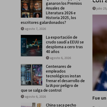
ganaron los Premios
Historia 2025, los escritores
Anuales de
julio 29
galardonados?
Literatura 2026 e
Historia 2025, los
escritores galardonados?
agosto 7, 2026
La exportación de
crudo saudí a EEUU se
desploma a cero tras
40 años
agosto 6, 2026
Centenares de
empleados
tecnológicos instan
frenar el desarrollo de
la IA por peligro de
que se salga de control
agosto 6, 2026
Fue u
China saca pecho