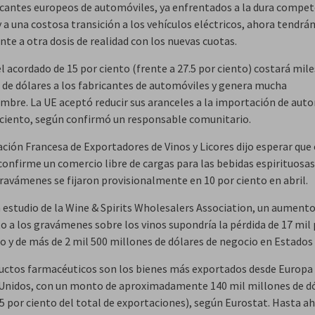
icantes europeos de automóviles, ya enfrentados a la dura compet
y a una costosa transición a los vehículos eléctricos, ahora tendrá
nte a otra dosis de realidad con los nuevas cuotas.
l acordado de 15 por ciento (frente a 27.5 por ciento) costará mile
 de dólares a los fabricantes de automóviles y genera mucha
umbre. La UE aceptó reducir sus aranceles a la importación de aut
r ciento, según confirmó un responsable comunitario.
ción Francesa de Exportadores de Vinos y Licores dijo esperar que 
confirme un comercio libre de cargas para las bebidas espirituosas
gravámenes se fijaron provisionalmente en 10 por ciento en abril.
 estudio de la Wine & Spirits Wholesalers Association, un aumento
to a los gravámenes sobre los vinos supondría la pérdida de 17 mil
jo y de más de 2 mil 500 millones de dólares de negocio en Estados
uctos farmacéuticos son los bienes más exportados desde Europa
Unidos, con un monto de aproximadamente 140 mil millones de dó
.5 por ciento del total de exportaciones), según Eurostat. Hasta a