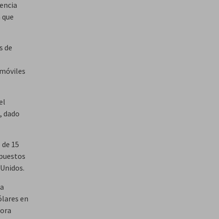
encia
n que
s de
omóviles
el
, dado
 de 15
 puestos
 Unidos.
 a
lares en
hora