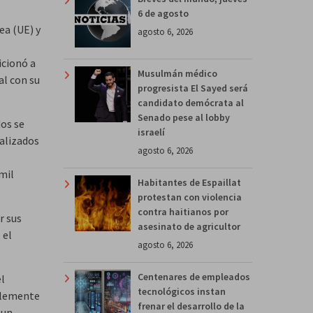
6 de agosto
ea (UE) y
agosto 6, 2026
icionó a
Musulmán médico
al con su
progresista El Sayed será
candidato demócrata al
Senado pese al lobby
dos se
israelí
ralizados
agosto 6, 2026
mil
Habitantes de Espaillat
protestan con violencia
contra haitianos por
r sus
asesinato de agricultor
 el
agosto 6, 2026
Centenares de empleados
el
tecnológicos instan
lemente
frenar el desarrollo de la
 un