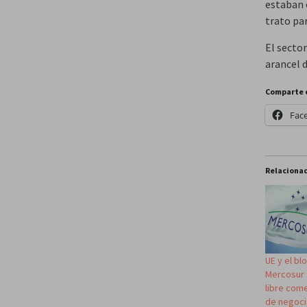
estaban 
trato par
El sector
arancel d
Comparte 
Fac
Relaciona
UE y el b
Mercosur 
libre come
de negoci