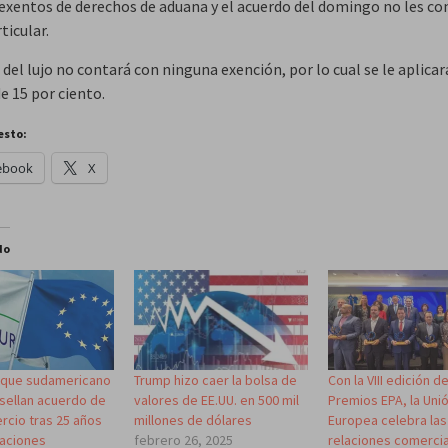
exentos de derechos de aduana y el acuerdo del domingo no les co
ticular.
 del lujo no contará con ninguna exención, por lo cual se le aplicar
e 15 por ciento.
esto:
ebook
X
do
loque sudamericano
Trump hizo caer la bolsa de
Con la VIII edición d
sellan acuerdo de
valores de EE.UU. en 500 mil
Premios EPA, la Uni
rcio tras 25 años
millones de dólares
Europea celebra las
aciones
febrero 26, 2025
relaciones comerci