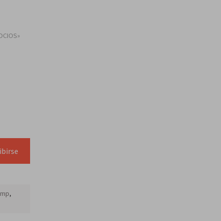
OCIOS»
ibirse
ump
,