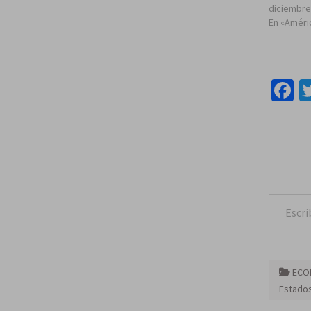
diciembre
En «Améri
F
Escribe tu correo e
ECO
Estados