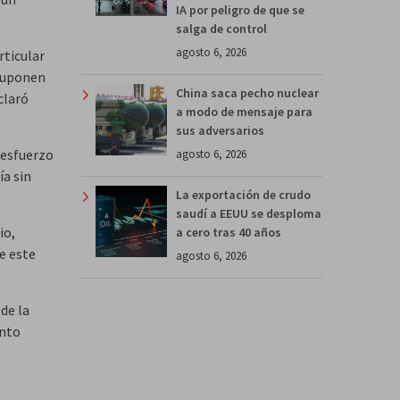
IA por peligro de que se
salga de control
agosto 6, 2026
rticular
 suponen
China saca pecho nuclear
claró
a modo de mensaje para
sus adversarios
 esfuerzo
agosto 6, 2026
cía
sin
La exportación de crudo
saudí a EEUU se desploma
io,
a cero tras 40 años
e este
agosto 6, 2026
 de la
ento