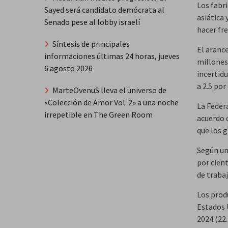
Los fabr
Sayed será candidato demócrata al
asiática 
Senado pese al lobby israelí
hacer fre
Síntesis de principales
El arance
informaciones últimas 24 horas, jueves
millones
6 agosto 2026
incertid
a 2.5 po
MarteOvenuS lleva el universo de
«Colección de Amor Vol. 2» a una noche
La Federa
irrepetible en The Green Room
acuerdo 
que los 
Según un
por cien
de traba
Los prod
Estados 
2024 (22