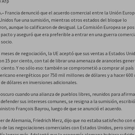
y Afp
.-
Francia denunció que el acuerdo comercial entre la Unión Europ
Unidos fue una
sumisión
, mientras otros estados del bloque lo
ron, aunque lo calificaron de desigual. La Comisión Europea se pos
 pacto y aseguró que era preferible a entrar en una guerra comerci
 socio.
 meses de negociación, la UE aceptó que sus ventas a Estados Uni
on 15 por ciento, con tal de librar una amenaza de aranceles gene
r ciento. Y no sólo eso: también se comprometió a comprar al país
ricano energéticos por 750 mil millones de dólares y a hacer 600 
de dólares en inversiones adicionales.
 oscuro cuando una alianza de pueblos libres, reunidos para afirma
y defender sus intereses comunes, se resigna a la sumisión
, escribió
inistro François Bayrou, luego de que se anunció el acuerdo.
ler de Alemania, Friedrich Merz, dijo que no estaba satisfecho con 
o de las negociaciones comerciales con Estados Unidos, pero
simp
día lograr más
. Adelantó que la economía alemana hubiera sufrido