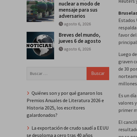
Reuters 
nuclear a modo de
mensaje para sus
Bruselas
adversarios
Estados 
agosto 6, 2026
respalda
Breves del mundo,
favor del
jueves 6 de agosto
principal
agosto 6, 2026
Luego de
graven c
de 30 po
Buscar:
norteame
millones 
Quiénes son y por qué ganaron los
Es un día
Premios Anuales de Literatura 2026 e
valores 
Historia 2025, los escritores
primer m
galardonados?
El cancil
La exportación de crudo saudí a EEUU
resultad
se desploma a cero tras 40 años
no se po