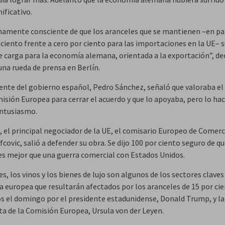
nificativo
.
namente consciente de que los aranceles que se mantienen –en pa
r ciento frente a cero por ciento para las importaciones en la UE–
e carga para la economía alemana, orientada a la exportación”, de
una rueda de prensa en Berlín.
dente del gobierno español, Pedro Sánchez, señaló que valoraba el
misión Europea para cerrar el acuerdo y que lo apoyaba, pero lo ha
entusiasmo
.
, el principal negociador de la UE, el comisario Europeo de Comerc
covic, salió a defender su obra. Se dijo
100 por ciento seguro de qu
es mejor que una guerra comercial con Estados Unidos
.
s, los vinos y los bienes de lujo son algunos de los sectores claves
 europea que resultarán afectados por los aranceles de 15 por ci
s el domingo por el presidente estadunidense, Donald Trump, y la
ta de la Comisión Europea, Ursula von der Leyen.