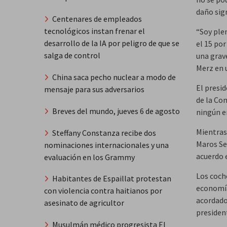
daño
sig
Centenares de empleados
tecnológicos instan frenar el
“Soy ple
desarrollo de la IA por peligro de que se
el 15 po
salga de control
una grav
Merz en 
China saca pecho nuclear a modo de
El presi
mensaje para sus adversarios
de la Co
Breves del mundo, jueves 6 de agosto
ningún 
Mientras
Steffany Constanza recibe dos
Maros Sef
nominaciones internacionales y una
acuerdo 
evaluación en los Grammy
Los coche
Habitantes de Espaillat protestan
economía
con violencia contra haitianos por
acordado
asesinato de agricultor
presiden
Musulmán médico progresista El