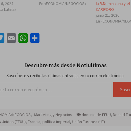
 6, 2024
En «ECONOMIA/NEGOCIOS»
la R.Dominicana y el
ca Latina»
CARIFORO
junio 21, 2026
En «ECONOMIA/NEG
acebook
Twitter
Email
WhatsApp
Compartir
Descubre más desde Notiultimas
Suscríbete y recibe las últimas entradas en tu correo electrónico.
lectrónico…
Suscr
NOMIA/NEGOCIOS
,
Marketing y Negocios
dominio de EEUU
,
Donald Tr
 Unidos (EEUU)
,
Francia
,
política imperial
,
Unión Europea (UE)