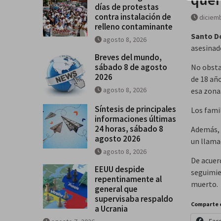
días de protestas
contra instalación de
diciemb
relleno contaminante
Santo D
agosto 8, 2026
asesinad
Breves del mundo,
sábado 8 de agosto
No obsta
2026
de 18 año
agosto 8, 2026
esa zona
Síntesis de principales
Los fami
informaciones últimas
24 horas, sábado 8
Además, 
agosto 2026
un llamad
agosto 8, 2026
De acuerd
EEUU despide
seguimie
repentinamente al
muerto.
general que
supervisaba respaldo
Comparte 
a Ucrania
Fac