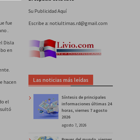
Su Publicidad Aquí
ue fue
Escribe a: notiultimas.rd@gmail.com
no .
l Disla
abo en
ente.
Las noticias más leídas
ue hacen
Síntesis de principales
do el
informaciones últimas 24
esultó
horas, viernes 7 agosto
2026
agosto 7, 2026
Breves del mundo, viernes