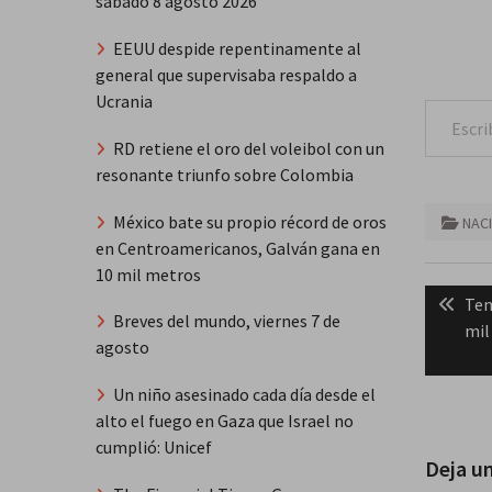
sábado 8 agosto 2026
EEUU despide repentinamente al
general que supervisaba respaldo a
Escribe tu correo e
Ucrania
RD retiene el oro del voleibol con un
resonante triunfo sobre Colombia
México bate su propio récord de oros
NAC
en Centroamericanos, Galván gana en
10 mil metros
Naveg
Pre
Ten
de
Breves del mundo, viernes 7 de
pos
mil
agosto
entra
Un niño asesinado cada día desde el
alto el fuego en Gaza que Israel no
cumplió: Unicef
Deja u