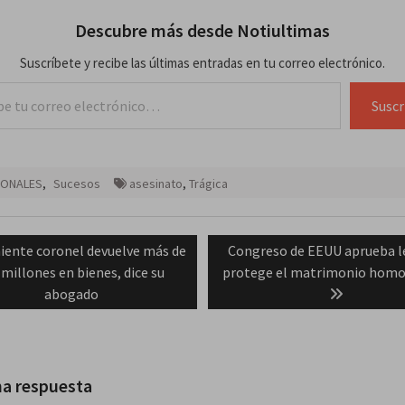
Descubre más desde Notiultimas
Suscríbete y recibe las últimas entradas en tu correo electrónico.
lectrónico…
Suscr
IONALES
,
Sucesos
asesinato
,
Trágica
ación
vious
Next
iente coronel devuelve más de
Congreso de EEUU aprueba l
t:
post:
 millones en bienes, dice su
protege el matrimonio homo
das
abogado
na respuesta