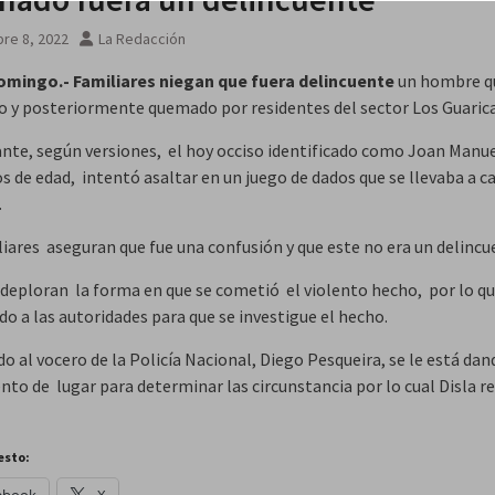
re 8, 2022
La Redacción
omingo.- Familiares
niegan que fuera delincuente
un hombre q
o y posteriormente quemado por residentes del sector Los Guarica
nte, según versiones, el hoy occiso identificado como Joan Manue
s de edad, intentó asaltar en un juego de dados que se llevaba a c
.
liares aseguran que fue una confusión y que este no era un delincu
deploran la forma en que se cometió el violento hecho, por lo q
o a las autoridades para que se investigue el hecho.
o al vocero de la Policía Nacional, Diego Pesqueira, se le está dan
nto de lugar para determinar las circunstancia por lo cual Disla r
esto:
ebook
X