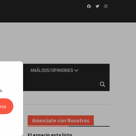
Facebook
Twitter
Instagram
IMIENTO
ANÁLISIS/OPINIONES
o.
rse
Anunciate con Nosotros
El espacio esta listo