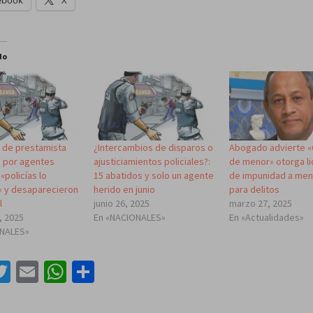
do
s de prestamista
¿Intercambios de disparos o
Abogado advierte 
 por agentes
ajusticiamientos policiales?:
de menor» otorga li
«policías lo
15 abatidos y solo un agente
de impunidad a me
» y desaparecieron
herido en junio
para delitos
l
junio 26, 2025
marzo 27, 2025
, 2025
En «NACIONALES»
En «Actualidades»
ONALES»
acebook
Twitter
Email
WhatsApp
Compartir