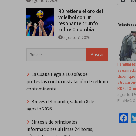
agosto 7, 2026
RD retiene el oro del
voleibol con un
resonante triunfo
Relaciona
sobre Colombia
agosto 7, 2026
Buscar:
Familiare
asesinado
La Cuaba llega a 100 días de
dicen que 
protestas contra instalación de relleno
atracaron
contaminante
RD$250 mi
agosto 19
En «NACI
Breves del mundo, sábado 8 de
agosto 2026
F
Síntesis de principales
informaciones últimas 24 horas,