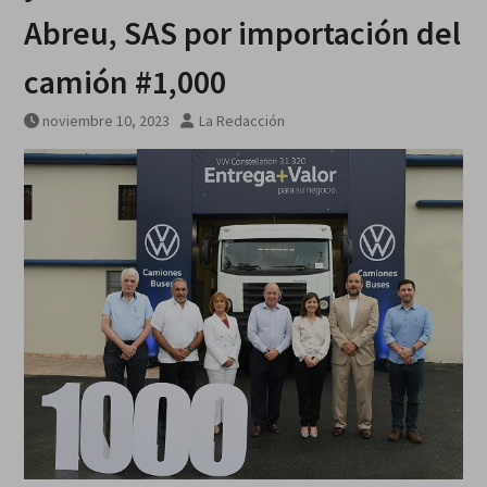
Breves del mundo, viernes 7 de
Abreu, SAS por importación del
agosto
camión #1,000
noviembre 10, 2023
La Redacción