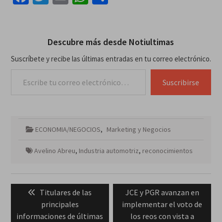
Descubre más desde Notiultimas
Suscríbete y recibe las últimas entradas en tu correo electrónico.
Escribe tu correo electrónico…
Suscribirse
ECONOMIA/NEGOCIOS
,
Marketing y Negocios
Avelino Abreu
,
Industria automotriz
,
reconocimientos
Navegación
Previous
Next
Titulares de las
JCE y PGR avanzan en
de
post:
post:
principales
implementar el voto de
entradas
informaciones de últimas
los reos con vista a