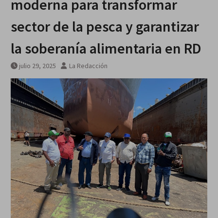
moderna para transformar
escombros
Síntesis de principales
sector de la pesca y garantizar
informaciones últimas 24 horas,
jueves 6 agosto 2026
la soberanía alimentaria en RD
julio 29, 2025
La Redacción