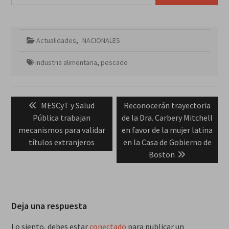
Actualidades
,
NACIONALES
industria alimentaria
,
pescado
Navegación
Previous
Next
MESCyT y Salud
Reconocerán trayectoria
de
post:
post:
Pública trabajan
de la Dra. Carbery Mitchell
entradas
mecanismos para validar
en favor de la mujer latina
títulos extranjeros
en la Casa de Gobierno de
Boston
Deja una respuesta
Lo siento, debes estar
conectado
para publicar un