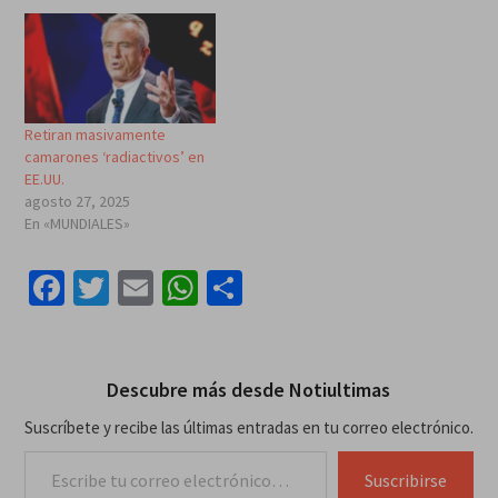
Retiran masivamente
camarones ‘radiactivos’ en
EE.UU.
agosto 27, 2025
En «MUNDIALES»
Facebook
Twitter
Email
WhatsApp
Compartir
Descubre más desde Notiultimas
Suscríbete y recibe las últimas entradas en tu correo electrónico.
Escribe tu correo electrónico…
Suscribirse