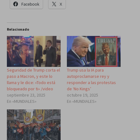
Facebook
X
Relacionado
Seguridad de Trump corta el
Trump usa la IA para
paso a Macron, y este lo
autoproclamarse rey y
llama y le dice: «Todo está
responder a las protestas
bloqueado por ti» /video
de ‘No Kings’
septiembre 23, 2025
octubre 19, 2025
En «MUNDIALES»
En «MUNDIALES»