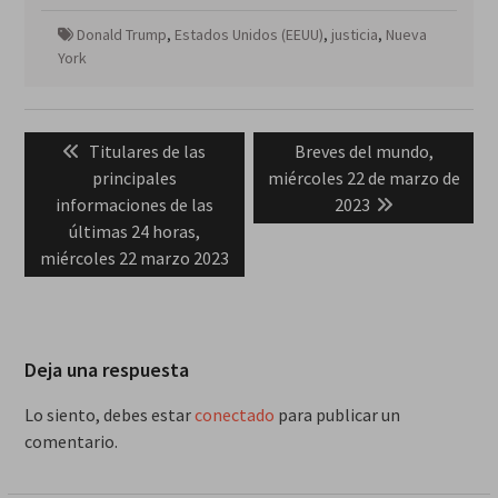
Donald Trump
,
Estados Unidos (EEUU)
,
justicia
,
Nueva
York
Navegación
Previous
Next
Titulares de las
Breves del mundo,
de
post:
post:
principales
miércoles 22 de marzo de
entradas
informaciones de las
2023
últimas 24 horas,
miércoles 22 marzo 2023
Deja una respuesta
Lo siento, debes estar
conectado
para publicar un
comentario.