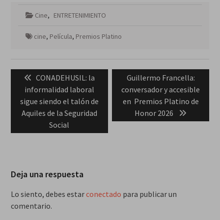
Cine
,
ENTRETENIMIENTO
cine
,
Película
,
Premios Platino
Navegación
Previous
Next
CONADEHUSIL: la
Guillermo Francella:
de
post:
post:
informalidad laboral
conversador y accesible
entradas
sigue siendo el talón de
en Premios Platino de
Aquiles de la Seguridad
Honor 2026
Social
Deja una respuesta
Lo siento, debes estar
conectado
para publicar un
comentario.