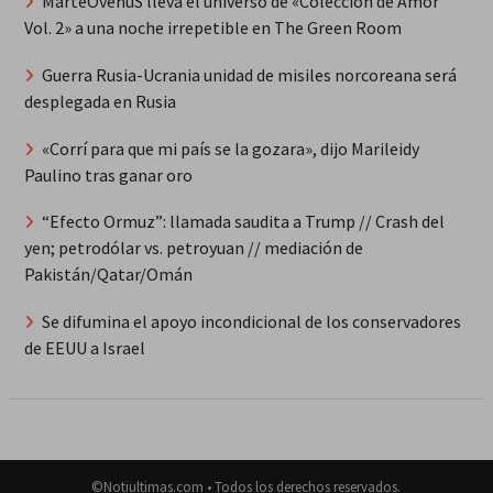
MarteOvenuS lleva el universo de «Colección de Amor
Vol. 2» a una noche irrepetible en The Green Room
Guerra Rusia-Ucrania unidad de misiles norcoreana será
desplegada en Rusia
«Corrí para que mi país se la gozara», dijo Marileidy
Paulino tras ganar oro
“Efecto Ormuz”: llamada saudita a Trump // Crash del
yen; petrodólar vs. petroyuan // mediación de
Pakistán/Qatar/Omán
Se difumina el apoyo incondicional de los conservadores
de EEUU a Israel
©Notiultimas.com • Todos los derechos reservados.