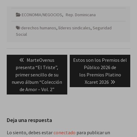
ECONOMIA/NEGOCIOS
,
Rep. Dominicana
derechos humanos
,
líderes sindicales
,
Seguridad
Social
Navegación
Previous
Next
MarteOvenus
Estos son los Premios del
de
post:
post:
presenta “El Triste”,
Público 2026 de
entradas
primer sencillo de su
los Premios Platino
nuevo álbum “Colección
Xcaret 2026
de Amor – Vol. 2”
Deja una respuesta
Lo siento, debes estar
conectado
para publicar un