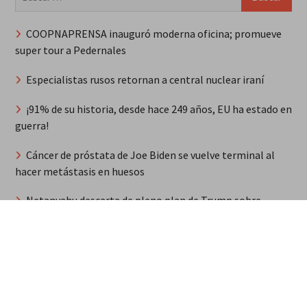
COOPNAPRENSA inauguró moderna oficina; promueve
super tour a Pedernales
Especialistas rusos retornan a central nuclear iraní
¡91% de su historia, desde hace 249 años, EU ha estado en
guerra!
Cáncer de próstata de Joe Biden se vuelve terminal al
hacer metástasis en huesos
Netanyahu descarta de pleno plan de Trump sobre
palestinos
Síntesis de principales informaciones últimas 24 horas,
domingo 9 agosto 2026
Tiroteo en un negocio de Villa Jaragua deja saldo de 2