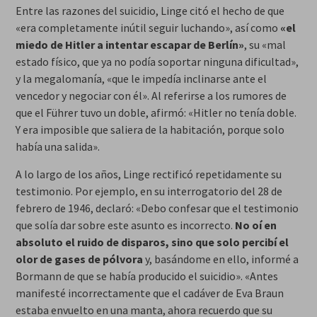
Entre las razones del suicidio, Linge citó el hecho de que
«era completamente inútil seguir luchando», así como
«el
miedo de Hitler a intentar escapar de Berlín»
, su «mal
estado físico, que ya no podía soportar ninguna dificultad»,
y la megalomanía, «que le impedía inclinarse ante el
vencedor y negociar con él». Al referirse a los rumores de
que el Führer tuvo un doble, afirmó: «Hitler no tenía doble.
Y era imposible que saliera de la habitación, porque solo
había una salida».
A lo largo de los años, Linge rectificó repetidamente su
testimonio. Por ejemplo, en su interrogatorio del 28 de
febrero de 1946, declaró: «Debo confesar que el testimonio
que solía dar sobre este asunto es incorrecto.
No oí en
absoluto el ruido de disparos, sino que solo percibí el
olor de gases de pólvora
y, basándome en ello, informé a
Bormann de que se había producido el suicidio». «Antes
manifesté incorrectamente que el cadáver de Eva Braun
estaba envuelto en una manta, ahora recuerdo que su