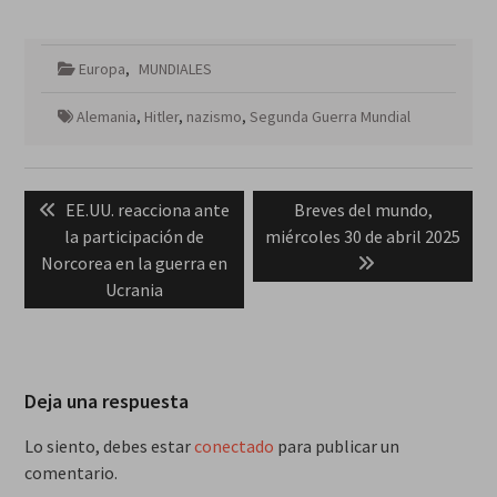
Europa
,
MUNDIALES
Alemania
,
Hitler
,
nazismo
,
Segunda Guerra Mundial
Navegación
Previous
Next
EE.UU. reacciona ante
Breves del mundo,
de
post:
post:
la participación de
miércoles 30 de abril 2025
entradas
Norcorea en la guerra en
Ucrania
Deja una respuesta
Lo siento, debes estar
conectado
para publicar un
comentario.