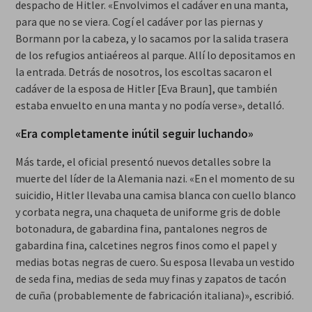
despacho de Hitler. «Envolvimos el cadáver en una manta,
para que no se viera. Cogí el cadáver por las piernas y
Bormann por la cabeza, y lo sacamos por la salida trasera
de los refugios antiaéreos al parque. Allí lo depositamos en
la entrada. Detrás de nosotros, los escoltas sacaron el
cadáver de la esposa de Hitler [Eva Braun], que también
estaba envuelto en una manta y no podía verse», detalló.
«Era completamente inútil seguir luchando»
Más tarde, el oficial presentó nuevos detalles sobre la
muerte del líder de la Alemania nazi. «En el momento de su
suicidio, Hitler llevaba una camisa blanca con cuello blanco
y corbata negra, una chaqueta de uniforme gris de doble
botonadura, de gabardina fina, pantalones negros de
gabardina fina, calcetines negros finos como el papel y
medias botas negras de cuero. Su esposa llevaba un vestido
de seda fina, medias de seda muy finas y zapatos de tacón
de cuña (probablemente de fabricación italiana)», escribió.